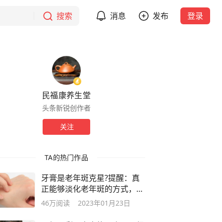
搜索
消息
发布
登录
民福康养生堂
头条新锐创作者
关注
TA的热门作品
牙膏是老年斑克星?提醒：真
正能够淡化老年斑的方式，只
有这两种
46万
阅读
2023年01月23日