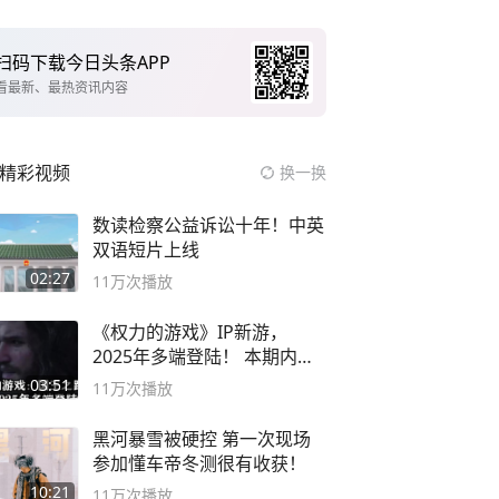
扫码下载今日头条APP
看最新、最热资讯内容
精彩视频
换一换
数读检察公益诉讼十年！中英
双语短片上线
02:27
11万
次播放
《权力的游戏》IP新游，
2025年多端登陆！ 本期内容
概要
03:51
11万
次播放
黑河暴雪被硬控 第一次现场
参加懂车帝冬测很有收获！
10:21
11万
次播放