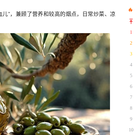
血儿”，兼顾了营养和较高的烟点，日常炒菜、凉
1
2
3
4
5
6
7
8
9
10