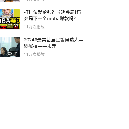
打排位就给钱？《决胜巅峰》
会是下一个moba爆款吗？#
决胜巅峰
03:33
11万
次播放
2024#最美基层民警候选人事
迹展播——朱元
03:21
11万
次播放