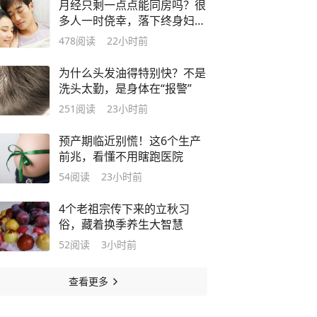
月经只剩一点点能同房吗？很
多人一时侥幸，落下终身妇科
问题
478
阅读
22小时前
为什么头发油得特别快？不是
洗头太勤，是身体在“报警”
251
阅读
23小时前
预产期临近别慌！这6个生产
前兆，看懂不用瞎跑医院
54
阅读
23小时前
4个老祖宗传下来的立秋习
俗，藏着换季养生大智慧
52
阅读
3小时前
查看更多