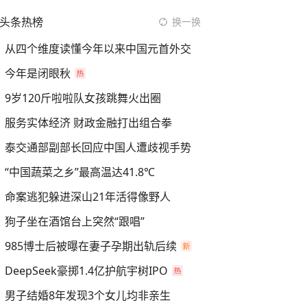
头条热榜
换一换
从四个维度读懂今年以来中国元首外交
今年是闭眼秋
9岁120斤啦啦队女孩跳舞火出圈
服务实体经济 财政金融打出组合拳
泰交通部副部长回应中国人遭歧视手势
“中国蔬菜之乡”最高温达41.8℃
命案逃犯躲进深山21年活得像野人
狗子坐在酒馆台上突然“跟唱”
985博士后被曝在妻子孕期出轨后续
DeepSeek豪掷1.4亿护航宇树IPO
男子结婚8年发现3个女儿均非亲生