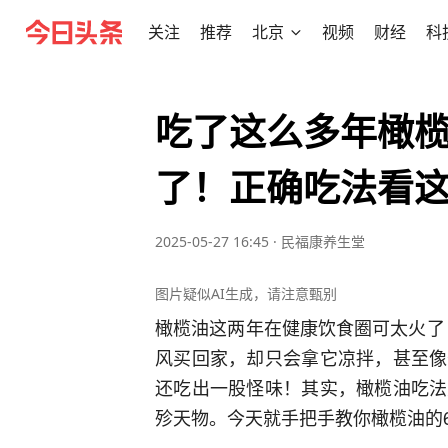
关注
推荐
北京
视频
财经
科
吃了这么多年橄
了！正确吃法看
2025-05-27 16:45
·
民福康养生堂
图片疑似AI生成，请注意甄别
橄榄油这两年在健康饮食圈可太火了！
风买回家，却只会拿它凉拌，甚至像
还吃出一股怪味！其实，橄榄油吃法
殄天物。今天就手把手教你橄榄油的