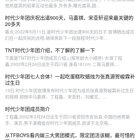
他热度高的前辈互动也最多,外务多,曝光度高,路...
时代少年团庆祝出道900天，马嘉祺、宋亚轩迎来最关键的
20多天
看点:2022年5月11日,是时代少年团出道900天的日子,官博晒出成员
们在一起庆祝的合照,继续奔赴下一段旅程!时代少年...
TNT时代少年团介绍，不了解的了解一下
下面是TNT时代少年团成员介绍↓(按年龄大小顺序) 大哥丁程
鑫,2002年2月24日出生于四川省,身高181cm 二哥马嘉祺,...
时代少年团七人合体！一起吃蛋糕吹蜡烛为张真源贺峻霖补
过生日
13日,时代少年团官博发布时代少年团为成员张真源贺峻霖补过生日
的视频,视频中马嘉祺、丁程鑫、宋亚轩、刘耀文、...
时代少年团成员简介
丁程鑫,2002年2月24日出生于四川省资阳市安岳县,中国内地男歌
手、演员,男子演唱组合时代少年团成员,就读于北京电...
从TFBOYS看内娱三大男团模式，限定团活该糊，最可惜的