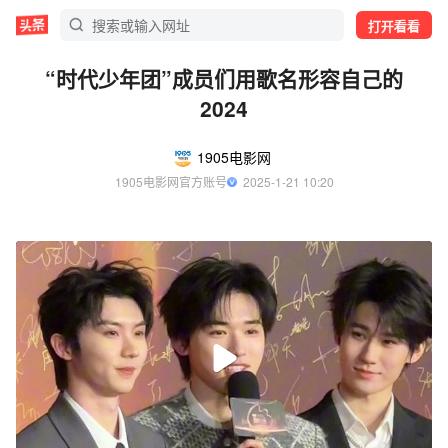
打开看看
“时代少年团”成员们用歌名形容自己的
2024
1905电影网
1905电影网官方账号
  2025-1-21 10:20