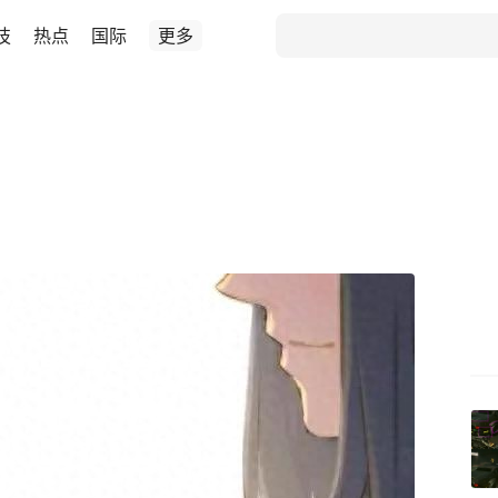
技
热点
国际
更多