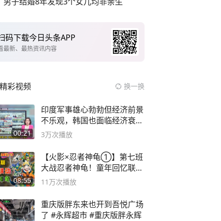
男子结婚8年发现3个女儿均非亲生
扫码下载今日头条APP
看最新、最热资讯内容
精彩视频
换一换
印度军事雄心勃勃但经济前景
不乐观，韩国也面临经济衰退
风险
00:21
3万
次播放
【火影×忍者神龟①】第七班
大战忍者神龟！童年回忆联动
论武？
08:55
11万
次播放
重庆版胖东来也开到吾悦广场
了 #永辉超市 #重庆版胖永辉