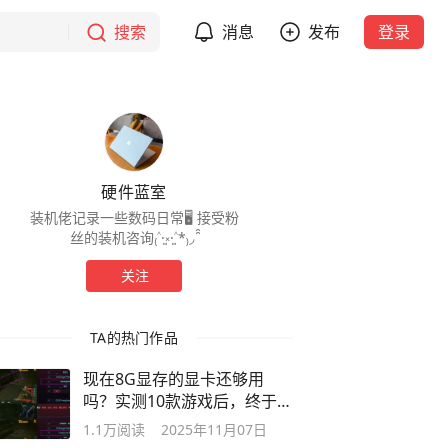
搜索
消息
发布
登录
硬件蓝室
装机佬记录一些数码日常🖥️ 接受粉
丝的装机咨询₍˄·͈༝·͈˄*₎◞ ̑̑
关注
TA的热门作品
现在8G显存的显卡还够用
吗？实测10款游戏后，终于有
结论了
1.1万
阅读
2025年11月07日