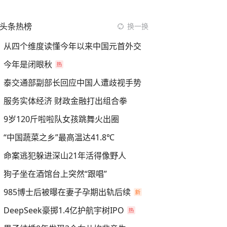
头条热榜
换一换
从四个维度读懂今年以来中国元首外交
今年是闭眼秋
泰交通部副部长回应中国人遭歧视手势
服务实体经济 财政金融打出组合拳
9岁120斤啦啦队女孩跳舞火出圈
“中国蔬菜之乡”最高温达41.8℃
命案逃犯躲进深山21年活得像野人
狗子坐在酒馆台上突然“跟唱”
985博士后被曝在妻子孕期出轨后续
DeepSeek豪掷1.4亿护航宇树IPO