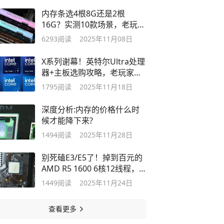
内存条选4根8G还是2根
16G？实测10款场景，老玩家
告诉你答案
6293
阅读
2025年11月08日
X系列谢幕！英特尔Ultra处理
器+主板选购攻略，老玩家实
测不踩坑
1795
阅读
2025年11月18日
深度分析:内存的价格什么时
候才能降下来?
1494
阅读
2025年11月28日
别死磕E3/E5了！掉到百元的
AMD R5 1600 6核12线程，
办公游戏全拿捏
1449
阅读
2025年11月24日
查看更多