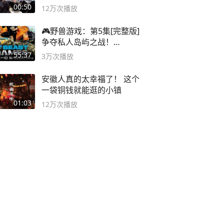
00:50
12万
次播放
🎮野兽游戏：第5集[完整版]
争夺私人岛屿之战！
#MrBeastChina
55:37
3万
次播放
安徽人真的太幸福了！ 这个
一袋铜钱就能逛的小镇
01:03
12万
次播放