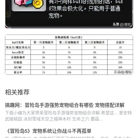
相关推荐
搞趣网：冒险岛手游强势宠物组合有哪些 宠物搭配详解
下面小编为大家带来冒险岛手游强势宠物组合详解,希望这... 里安特
武陵桃园 冰封雪域天空之城神木村 生命之穴 蘑菇...
​《冒险岛5》宠物系统让你战斗不再孤单