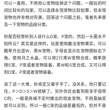
可以一直用，不用担心宠物挂掉这个问题，一般玩的时
间比较长的玩家，可以选择永恒宠物比较划算，但永恒
宠物也并非绝对完美，回答这个问题之前，笔者先来普
及一下宠物的品级分类。
你是否经常听别人说什么D宠、P宠的，然后一头雾水不
知所云？其实是这样的，玩家使用魔法宠物果实，可以
概率开出蓝W、黑W宠物，字母会显示在宠物图标右下
角。使用月之水晶，可以将2只黑W宠物合成，概率获
得S宠、P宠或者宠物装备，黑W和S宠合成，又可以得
到D宠、P宠或者宠物装备。
说了这一大堆，你肯定又晕乎乎了。没关系，你只要记
住，P＞D＞S＞W就够了。另外你还会看到很多字母带
C的，一般是商城不定时推出的现金宠物，不用靠抽奖
就可以买到。所以一般C宠的品级是最低的，但并不是