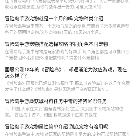
在《冒险岛5》中,宠物是玩家不可或缺的好帮手。 它会一直忠心耿
耿地跟在你身边,为你的战斗出一份力,可爱又拉风的...
冒险岛手游宠物就是一个月的吗 宠物种类介绍
在冒险岛手游里面有一个宠物与骑宠的专栏,里面有非常多颜色造型
各异的萌萌哒宠物,这些宠物有1天的,10天的,1个月...
冒险岛手游宠物搭配选择攻略 不同角色不同宠物
在冒险岛手游中宠物是玩家游戏的好帮手,每个角色都是可以携带三
个宠物,那么我们怎么搭配携带呢? 携带什么宠物比...
国服公测18年的《冒险岛》，却逐渐沦为数值游戏，现在
怎么样了？
《冒险岛》国服也已经公测18周年了,那么《冒险岛》在这几年究竟
发生了什么呢?《冒险岛》是韩国游戏厂商WIZET和N...
冒险岛手游蘑菇城材料任务中毒的猪猪尾巴任务
1、如图,大家在来到“蘑菇森林深处”之后,来到图中人物所站的位
置。 冒险岛手游 2、如图,也就是这个位置,算是在...
冒险岛手游宠物属性简单介绍 到底宠物有啥用呢
在冒险岛手游中,宠物对玩家的帮助是非常大的,宠物可以帮助玩家加