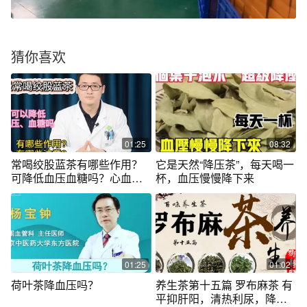
猜你喜欢
01:25
08:32
常喝绞股蓝茶有哪些作用？
它是天然“降压茶”，每天喝一
可降低血压血糖吗？心血管
杯，血压慢慢降下来
医生给你答案
01:25
01:02
荷叶茶降血压吗？
养生茶第十五篇 罗布麻茶 有
平抑肝阳，清热利尿，降血