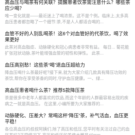
高血压与喝茶有何关联？提醒患者饮茶需注意什么？哪些茶
应少喝？
唯一变化就是——最近迷上了喝浓茶。这不是个例。临床上,太多高
血压患者都忽略了一个细节:茶,不是人人都适合喝的...
血管不好的人别乱喝茶！这6个对血管好的代茶饮，喝了效
果更好
此茶对高血脂症、动脉硬化和冠心病患者非常有益。 每日... 菊花能
扩张冠状动脉,茶叶能增强血管的韧性和弹性。 此茶...
血压高别愁！这些茶“喝”退血压超给力
降血压喝什么茶最好呢?接下来,就为大家介绍几款具有降压功效的
茶饮,帮你在享受茶香的同时,守护血压健康。一、绿...
高血压患者喝什么茶？推荐5款降压茶
茶是很多中老年人都喜欢的饮品,而这个年龄的人群最容易出现的疾
病之一就是高血压。 在这里,小编所要为大家推荐的...
动脉硬化、压差大？常喝这杯“降压”茶，补气活血，血压更
平稳！
各位高血压的叔叔阿姨们,除了高压和低压,您平时有关注过自己的血
压差吗?正常情况下,高压和低压的差值大概是40mm...