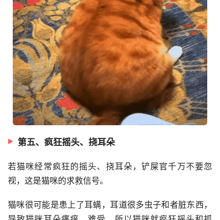
第五、疯狂摇头、挠耳朵
若猫咪经常疯狂的摇头、挠耳朵，铲屎官千万不要忽
视，这是猫咪的求救信号。
猫咪很可能是患上了耳螨，耳道很多虫子和者脏东西，
导致猫咪耳朵瘙痒、难受，所以猫咪就疯狂摇头和抓