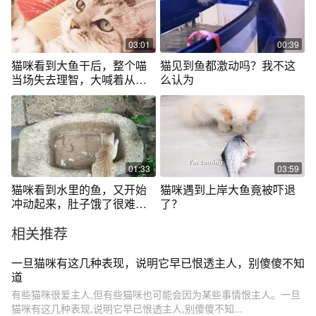
03:01
00:39
猫咪看到大鱼干后，整个喵
猫见到鱼都激动吗？我不这
当场失去理智，大喊着从主
么认为
人手里抢鱼干
01:33
03:59
猫咪看到水里的鱼，又开始
猫咪遇到上岸大鱼竟被吓退
冲动起来，肚子饿了很难
了？
受，抓几条充饥
相关推荐
一旦猫咪有这几种表现，说明它早已恨透主人，别傻傻不知
道
有些猫咪很爱主人,但有些猫咪也可能会因为某些事情恨主人。一旦
猫咪有这几种表现,说明它早已恨透主人,别傻傻不知...