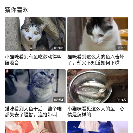
猜你喜欢
01:03
01:11
小猫咪看到有鱼吃激动得叫
猫咪看到这么大的鱼兴奋坏
破嗓音
了，却又不知道如何下嘴
02:54
01:45
猫咪看到大鱼干后，整个喵
小猫咪看见这么大的鱼，心
都失去了理智，连抢带叫我
情是怎样的
要鱼