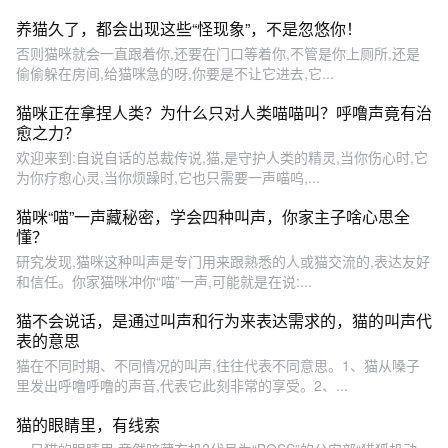
养猫久了，都会出现这些“怪现象”，不是忽悠你！
否则猫咪就会一直跟着你,还要在门口等着你,不管是你上厕所,还是
偷偷躲在房间,给猫咪急的呀,你要是不让它进去,它...
猫咪正在拿捏人类？为什么只对人类喵喵叫？呼噜声竟有治
愈之力？
欢迎来到:自说自话的总裁传说,猫,是守护人类的精灵,当你伤心时,它
为你疗愈心灵,当你烦躁时,它也只需要一声喵呜,...
猫咪“喵”一声藏秘密，学会四种叫声，你家主子啥心思全
懂？
研究发现,猫咪这种叫声是专门用来跟熟悉的人或猫交流的,表达友好
和信任。你家猫咪冲你“喵”一声,可能就是在说:...
猫不会说话，是通过叫声和行为来表达需求的，猫的叫声代
表的意思
猫在不同时期、不同情况的叫声,往往代表不同意思。1、猫从嗓子
里发出呼噜呼噜的声音,代表它此刻非常的享受。2、...
猫的眼睛里，有线索