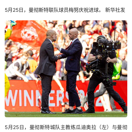
5月25日，曼彻斯特联队球员梅努庆祝进球。 新华社发
5月25日，曼彻斯特城队主教练瓜迪奥拉（左）与曼彻