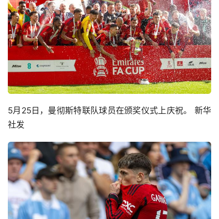
5月25日，曼彻斯特联队球员在颁奖仪式上庆祝。 新华
社发