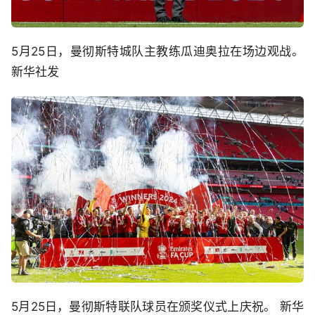
5月25日，曼彻斯特城队主教练瓜迪奥拉在场边观战。
新华社发
5月25日，曼彻斯特联队球员在颁奖仪式上庆祝。 新华