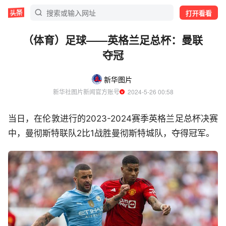
打开看看
（体育）足球——英格兰足总杯：曼联
夺冠
新华图片
新华社图片新闻官方账号
  2024-5-26 00:58
当日，在伦敦进行的2023-2024赛季英格兰足总杯决赛
中，曼彻斯特联队2比1战胜曼彻斯特城队，夺得冠军。