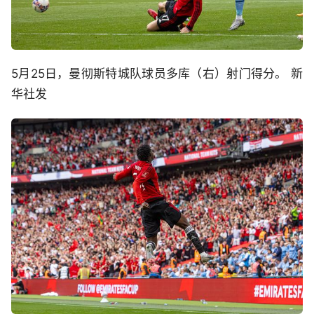
5月25日，曼彻斯特城队球员多库（右）射门得分。 新
华社发