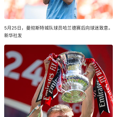
5月25日，曼彻斯特城队球员哈兰德赛后向球迷致意。
新华社发