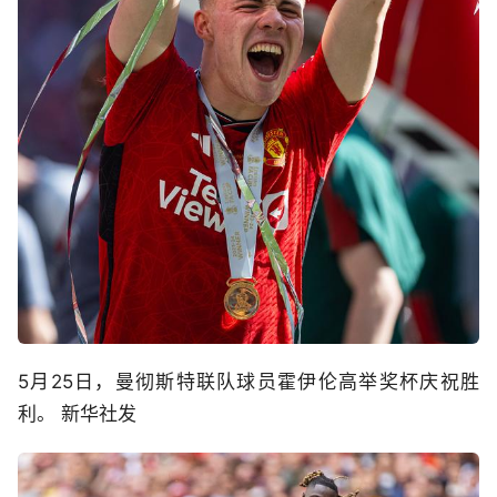
5月25日，曼彻斯特联队球员霍伊伦高举奖杯庆祝胜
利。 新华社发