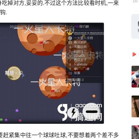
10
身吃掉对方,妥妥的.不过这个方法比较看时机,一来
钩.
定要赶紧集中往一个球球吐球,不要想着两个差不多