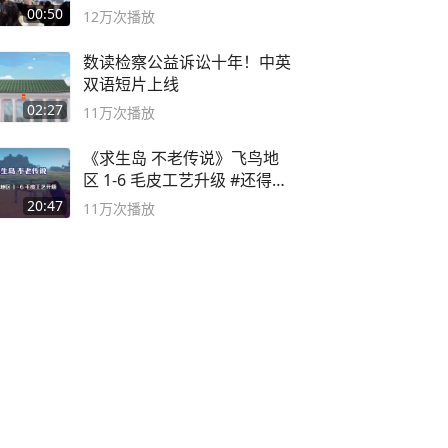
00:50
12万
次播放
数读检察公益诉讼十年！中英
双语短片上线
02:27
11万
次播放
《求生岛 不老传说》飞鸟地
区 1-6 毛皮工艺升级 #还得是
主机大作
20:47
11万
次播放