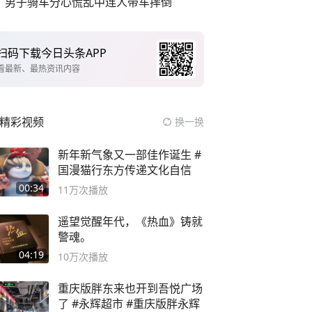
男子骑车分心慌乱中连人带车摔倒
扫码下载今日头条APP
看最新、最热资讯内容
精彩视频
换一换
新年新气象又一部佳作诞生 #
国漫猫行东方传递文化自信
00:34
11万
次播放
遥望觉醒年代，《热血》铸就
警魂。
04:19
10万
次播放
重庆版胖东来也开到吾悦广场
了 #永辉超市 #重庆版胖永辉