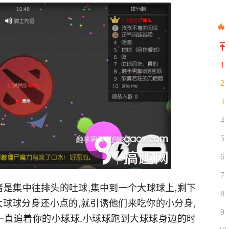
1
2
3
4
5
6
7
或者是集中往排头的吐球,集中到一个大球球上,剩下
8
大球球分身还小点的,就引诱他们来吃你的小分身,
9
一直追着你的小球球.小球球跑到大球球身边的时