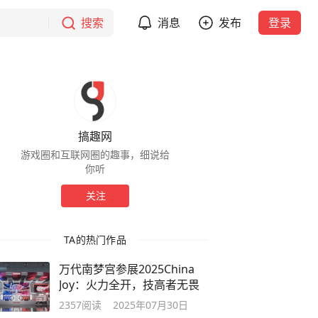
搜索
消息
发布
登录
搞趣网
游戏圈和互联网圈的趣事，细说给
你听
关注
TA的热门作品
万代南梦宫参展2025China
Joy：火力全开，技高者无畏
2357
阅读
2025年07月30日