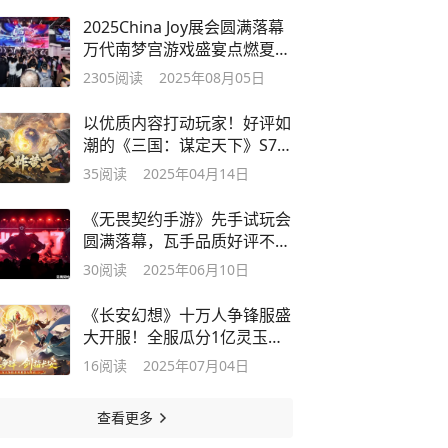
2025China Joy展会圆满落幕
万代南梦宫游戏盛宴点燃夏日
激情
2305
阅读
2025年08月05日
以优质内容打动玩家！好评如
潮的《三国：谋定天下》S7赛
季已上线
35
阅读
2025年04月14日
《无畏契约手游》先手试玩会
圆满落幕，瓦手品质好评不
断！
30
阅读
2025年06月10日
《长安幻想》十万人争锋服盛
大开服！全服瓜分1亿灵玉，
热血开战
16
阅读
2025年07月04日
查看更多