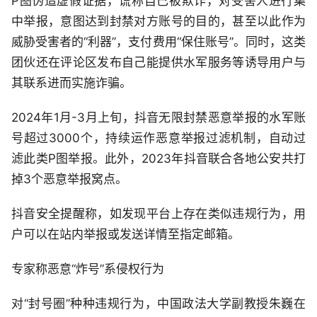
P图伪造虚假证据，谎称自己被欺诈，对受害人进行集
中举报，意图达到封禁对方账号的目的，甚至以此作为
威胁受害者的“利器”，支付费用“保住账号”。同时，这类
团伙还在评论区发布自己能提供水军服务等诱导用户与
其联系进而实施诈骗。
2024年1月-3月上旬，抖音无限封禁恶意举报的水军账
号超过3000个，持续运作恶意举报过滤机制，自动过
滤此类P图举报。此外，2023年抖音联合各地公安共打
掉3个恶意举报窝点。
抖音安全提醒称，如发现平台上存在类似违规行为，用
户可以在站内举报或发送详情至指定邮箱。
专家称恶意“炸号”系侵权行为
对“封号圈”种种违规行为，中国政法大学副教授朱巍在