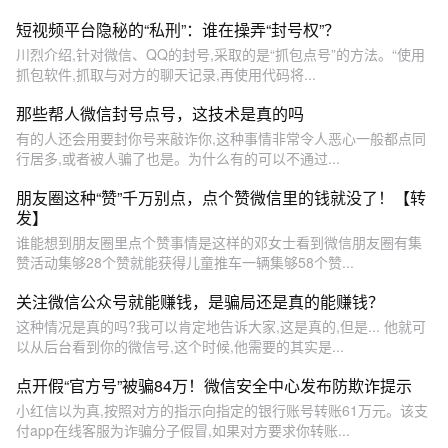
短视频平台隐秘的“私刑”：谁在操弄“封号权”？
川烈介绍,针对微信、QQ的封号,采取的是“抓包点号”的方法。“使用
抓包软件,抓取与对方的聊天记录,再使用代码将...
那些帮人微信封号点号，这技术是真的吗
有的人还会用要封你号来敲诈你,这种事情非常令人恶心一般都点同
行居多,或者被人骗了也是。为什么有的可以不通过...
朋友圈这种“赞”千万别点，点个赞微信里的钱就没了！【转
发】
谁能想到朋友圈里点个赞事情是这样的邓女士看到微信朋友圈有集
赞活动集够28个赞就能获得儿童推车一辆集够58个赞...
关注微信公众号就能赚钱，是骗局还是真的能赚钱？
这种情况是真的吗?我可以肯定地告诉大家,这是真的,但是... 他就可
以从后台看到你的微信号,这个时候,他需要的其实是...
点开假“官方号”被骗84万！微信安全中心发布防欺诈提示
小红信以为真,按照对方的指示向指定的银行账号转账61万元。该支
付app在线客服为诈骗分子假冒,如果对方要求你转账...