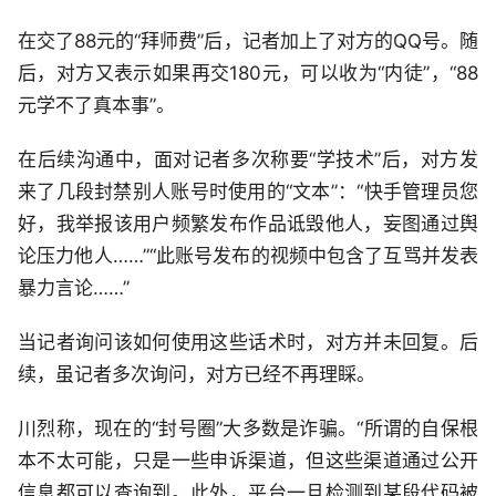
在交了88元的“拜师费”后，记者加上了对方的QQ号。随
后，对方又表示如果再交180元，可以收为“内徒”，“88
元学不了真本事”。
在后续沟通中，面对记者多次称要“学技术”后，对方发
来了几段封禁别人账号时使用的“文本”：“快手管理员您
好，我举报该用户频繁发布作品诋毁他人，妄图通过舆
论压力他人……”“此账号发布的视频中包含了互骂并发表
暴力言论……”
当记者询问该如何使用这些话术时，对方并未回复。后
续，虽记者多次询问，对方已经不再理睬。
川烈称，现在的“封号圈”大多数是诈骗。“所谓的自保根
本不太可能，只是一些申诉渠道，但这些渠道通过公开
信息都可以查询到。此外，平台一旦检测到某段代码被