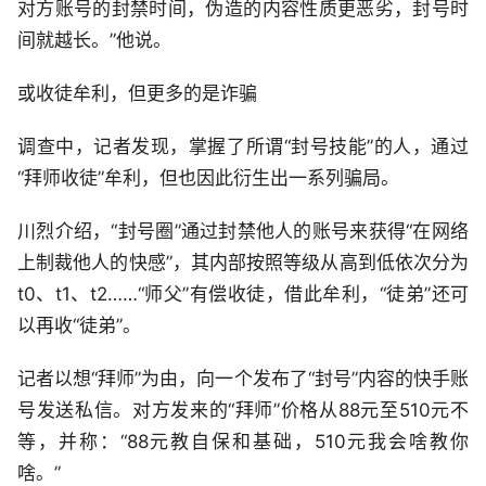
对方账号的封禁时间，伪造的内容性质更恶劣，封号时
间就越长。”他说。
或收徒牟利，但更多的是诈骗
调查中，记者发现，掌握了所谓“封号技能”的人，通过
“拜师收徒”牟利，但也因此衍生出一系列骗局。
川烈介绍，“封号圈”通过封禁他人的账号来获得“在网络
上制裁他人的快感”，其内部按照等级从高到低依次分为
t0、t1、t2……“师父”有偿收徒，借此牟利，“徒弟”还可
以再收“徒弟”。
记者以想“拜师”为由，向一个发布了“封号”内容的快手账
号发送私信。对方发来的“拜师”价格从88元至510元不
等，并称：“88元教自保和基础，510元我会啥教你
啥。”