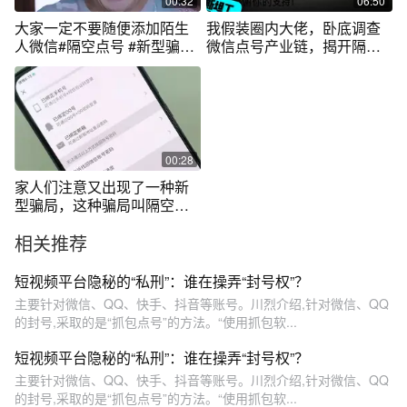
00:32
06:50
大家一定不要随便添加陌生
我假装圈内大佬，卧底调查
人微信#隔空点号 #新型骗局
微信点号产业链，揭开隔空
#安全意识 #微信
点封账号真相
00:28
家人们注意又出现了一种新
型骗局，这种骗局叫隔空点
号，所以大家千万不要随便
相关推荐
加陌生人微信！#新型骗局 #
隔空点号 #微信
短视频平台隐秘的“私刑”：谁在操弄“封号权”？
主要针对微信、QQ、快手、抖音等账号。川烈介绍,针对微信、QQ
的封号,采取的是“抓包点号”的方法。“使用抓包软...
短视频平台隐秘的“私刑”：谁在操弄“封号权”？
主要针对微信、QQ、快手、抖音等账号。川烈介绍,针对微信、QQ
的封号,采取的是“抓包点号”的方法。“使用抓包软...