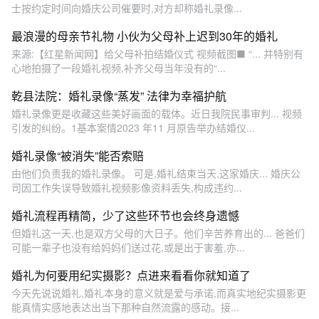
士按约定时间向婚庆公司催要时,对方却称婚礼录像...
最浪漫的母亲节礼物 小伙为父母补上迟到30年的婚礼
来源:【红星新闻网】给父母补拍结婚仪式 视频截图■ “... 并特别有
心地拍摄了一段婚礼视频,补齐父母当年没有的“...
乾县法院：婚礼录像“蒸发” 法律为幸福护航
婚礼录像更是收藏这些美好画面的载体。近日我院民事审判... 视频
引发的纠纷。1基本案情2023 年11 月原告举办结婚仪...
婚礼录像“被消失”能否索赔
由他们负责我的婚礼录像。 可是,婚礼结束当天,这家婚庆... 婚庆公
司因工作失误导致婚礼视频影像资料丢失,构成违约...
婚礼流程再精简，少了这些环节也会终身遗憾
但婚礼这一天,也是双方父母的大日子。他们辛苦养育出的... 爸爸们
可能一辈子也没有给妈妈们送过花,或是出于害羞,亦...
婚礼为何要用纪实摄影？点进来看看你就知道了
今天先说说婚礼,婚礼本身的意义就是爱与承诺,而真实地纪实摄影更
能真情实感地表达出当下那种自然流露的感动。接...