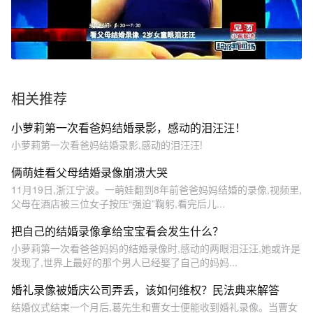
相关推荐
小萝莉第一次看爸妈结婚录影，感动的泪汪汪！
小萝莉第一次看爸妈结婚录影,感动的泪汪汪!
俩萌娃看父母结婚录像崩溃大哭
11月19日,浙江宁波。一萌娃翻到8年前爸爸妈妈结婚的录像,视频里,
父母在酒店被三位女子按压“强迫”鞠躬,看完后儿...
把自己的结婚录像拿给宝宝看会发生什么？
小萝莉第一次看爸爸妈妈的结婚录像时,感动的两眼泪汪汪,她或许是
发现了,世界上最好的那个男人已经娶了自己的妈妈...
婚礼录像被婚庆公司弄丢，该如何维权？民法典来解答
结婚仪式结束一个月后,葛先生和曹女士便能收到婚礼录像。当曹女