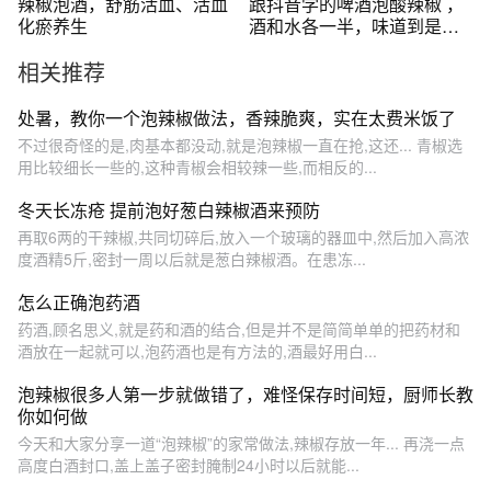
辣椒泡酒，舒筋活血、活血
跟抖音学的啤酒泡酸辣椒 ，
化瘀养生
酒和水各一半，味道到是没
错，不知道吃了会不会jiu驾
相关推荐
@抖音短视频
处暑，教你一个泡辣椒做法，香辣脆爽，实在太费米饭了
不过很奇怪的是,肉基本都没动,就是泡辣椒一直在抢,这还... 青椒选
用比较细长一些的,这种青椒会相较辣一些,而相反的...
冬天长冻疮 提前泡好葱白辣椒酒来预防
再取6两的干辣椒,共同切碎后,放入一个玻璃的器皿中,然后加入高浓
度酒精5斤,密封一周以后就是葱白辣椒酒。在患冻...
怎么正确泡药酒
药酒,顾名思义,就是药和酒的结合,但是并不是简简单单的把药材和
酒放在一起就可以,泡药酒也是有方法的,酒最好用白...
泡辣椒很多人第一步就做错了，难怪保存时间短，厨师长教
你如何做
今天和大家分享一道“泡辣椒”的家常做法,辣椒存放一年... 再浇一点
高度白酒封口,盖上盖子密封腌制24小时以后就能...