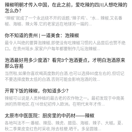
辣椒明朝才传入中国，在此之前，爱吃辣的四川人想吃辣的
怎么办？
“辣椒”就成了一个永远绕不开的话题,“辣子鸡”、“水... 辣椒,又名番
椒、海椒、辣火等,它的老家远在地球另一端的...
你不知道的贵州 | 一道美食：泡辣椒
最令人叫绝的要算泡辣椒,即使没有吃辣椒习惯的人品尝后也赞不绝
口。在贵州瑶乡,家家户户每年都要制作几坛泡辣椒...
泡酒最好用多少度酒？看完3个泡酒要点，才明白泡酒原来
那么容易
当然啦,如果你喜欢喝高度数的白酒,也可以选择60度左右的,但切记
不要选择度数太低的白酒,否则可能会影响泡酒的效...
开胃下饭的辣椒，你知道多少？
辣椒可以说是人类种植的最古老的农作物之一。最初发现于中南美
洲的热带地区,在16世纪初传入欧洲。在明代末年才传...
太原市中医医院：厨房里的中药材——辣椒
各地叫法不一:番椒、辣茄、辣虎、腊茄、海椒、辣子、大椒。夏、
秋二季果皮变红色时采收,除去枝梗,晒干。多呈圆锥...