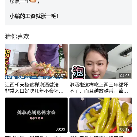
您点一个
，
小编的工资就涨一毛！
猜你喜欢
03:57
04:05
江西朝天椒这样泡酒做法，
泡酒椒这样吃上两三年都坏
非常入口好吃几年不会坏，
不了，而且越放越香，荤菜
简单易学
放一点去腥还增香真的味道
不一般#泡椒 #泡酒椒#泡椒
做法 #如何自制泡椒
00:33
00:19