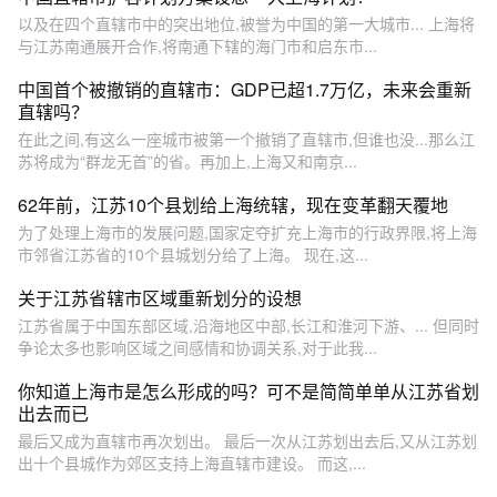
以及在四个直辖市中的突出地位,被誉为中国的第一大城市... 上海将
与江苏南通展开合作,将南通下辖的海门市和启东市...
中国首个被撤销的直辖市：GDP已超1.7万亿，未来会重新
直辖吗？
在此之间,有这么一座城市被第一个撤销了直辖市,但谁也没...那么江
苏将成为“群龙无首”的省。再加上,上海又和南京...
62年前，江苏10个县划给上海统辖，现在变革翻天覆地
为了处理上海市的发展问题,国家定夺扩充上海市的行政界限,将上海
市邻省江苏省的10个县城划分给了上海。 现在,这...
关于江苏省辖市区域重新划分的设想
江苏省属于中国东部区域,沿海地区中部,长江和淮河下游、... 但同时
争论太多也影响区域之间感情和协调关系,对于此我...
你知道上海市是怎么形成的吗？可不是简简单单从江苏省划
出去而已
最后又成为直辖市再次划出。 最后一次从江苏划出去后,又从江苏划
出十个县城作为郊区支持上海直辖市建设。 而这,...