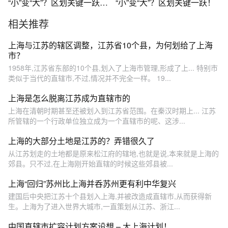
“小”变“大”？区划关键一跃！
“小”变“大”？区划关键一跃！
#地理
相关推荐
上海与江苏的辖区调整，江苏省10个县，为何划给了上海
市？
1958年,江苏省东部的10个县,划入了上海市管理,形成了上... 特别市
类似于当代的直辖市,不过,情况并不完全一样。 19...
上海是怎么脱离江苏成为直辖市的
上海在清朝时期甚至还被划入到江苏省范围。在秦汉时期上... 江苏
所管辖的一个行政单位独立成为一个直辖市的呢、这涉...
上海的大部分土地是江苏的？弄错很久了
从江苏划走的土地都是原来松江府的辖地,也就是说,本来就是上海的
郊县。只不过,在上海刚开始直辖的时候这些郊县被...
上海“回归”苏州比上海并呑苏州更有利中华复兴
建国后中央把江苏十个县划入上海,并被改造成直辖市,从而获得新
生。上海为了进入世界大城市,一直策划从江苏、浙江...
中国直辖市扩容计划方案设想 – 大上海计划！