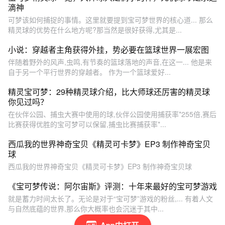
滴神
可梦该如何捕捉的事情。这里就要提到宝可梦世界的核心道... 那么
精灵球的优势在什么地方呢?那当然是很好获得,尤其是...
小说：穿越者主角获得外挂，势必要在篮球世界一展宏图
伴随着野外的风声,虫鸣,有节奏的篮球落地的声音,在这一... 他是来
自于另一个平行世界的穿越者。 作为一个篮球爱好...
精灵宝可梦：29种精灵球介绍，比大师球还厉害的精灵球
你见过吗？
在伙伴公园、捕虫大赛中使用的球,伙伴公园使用捕获率*255倍,赛后
比赛获得优胜的宝可梦可以保留,捕虫比赛捕获率*...
西瓜我的世界神奇宝贝《精灵可卡梦》EP3 制作神奇宝贝
球
西瓜我的世界神奇宝贝《精灵可卡梦》EP3 制作神奇宝贝球
《宝可梦传说：阿尔宙斯》评测：十年来最好的宝可梦游戏
就是蓄力时间太长了。无论是对于“宝可梦”游戏的粉丝,... 有着人文
与自然底蕴的世界,那么你大概率也会沉迷于其中...