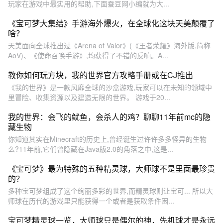
玩家在游戏中最实用的帮助,下面蚕豆网小编就为大...
《宝可梦大集结》手游海外爆火，在全球化这块天美颠覆了
啥？
天美面向全球推出过《Arena of Valor》(《王者荣耀》海外版,简称
AoV)、《使命召唤手游》,均获得了不错的反响。A...
教你如何玩方块，我的世界官方攻略手册或在CJ推出
《我的世界》是一款风靡全球的沙盒游戏,玩家可以在未知的领域中
里冒险、收集资源以及建造无限的世界。 游戏于20...
我的世界：会飞的鱿鱼，会杀人的鸡？聊聊11年前mc的隐
藏生物
你知道其实在Minecraft的历史上,曾经诞生过许许多多怪异的生物
么?11年前,它们曾隐藏在Java版2.0的角落之中,这是...
《宝可梦》最为特殊的五种精灵球，大师球不是里面最珍贵
的？
多种宝可梦组成了这个绚丽多彩的世界,而精灵球则让宝可... 所以大
师球在历代的游戏里只能获得一个或者是获取条件困...
宝可梦精灵球一览，大师球只是偶尔的神，先机球才是永远