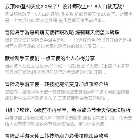
云顶S9登神天使2.0来了！设计师砍上9？8人口就无敌！
测试服修改了上9人口的经验,没关系,新的登神天使2.0来了。对面也
是一个大成的95冒火连胜哥,在我登神天使面前根本...
冒险岛手游爆莉萌天使转职攻略 爆莉萌天使怎么转职
爆莉萌天使在冒险岛手游中是唯一一位远程角色,所以其升级还是相
对而言是很好的,所以大家也是很快的就能升到四十...
献给新手天使们 一点天使的个人心得分享
当初被基友拉去试玩ow的时候,一眼就看上了天使,加上自己本身非
常喜欢玩辅助,所以就担任队里的老毒奶的位置,开服...
冒险岛手游天使一转技能魔法变身加点攻略介绍
冒险岛手游爆莉萌天使一转技能魔法变身加满吗? 这个问题围绕着
那些新手玩家不知道多久了,其实技能都要看它的属性...
1级1.7攻速，6级前不再坐牢，新版致命节奏天使玩法解析
英雄联盟目前已经进入S12的季前赛版本,随着版本更新,召... 今天要
给大家带来的就是致命节奏天使玩法。核心玩法天使...
冒险岛手游天使三转技能魔力彩带技能加点攻略