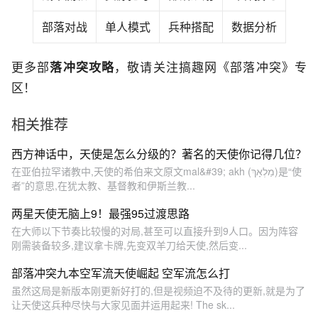
部落对战
单人模式
兵种搭配
数据分析
更多部
落冲突攻略
，敬请关注搞趣网《部落冲突》专
区！
相关推荐
西方神话中，天使是怎么分级的？著名的天使你记得几位？
在亚伯拉罕诸教中,天使的希伯来文原文mal&#39; akh (מַלְאָךְ)是“使
者”的意思,在犹太教、基督教和伊斯兰教...
两星天使无脑上9！最强95过渡思路
在大师以下节奏比较慢的对局,甚至可以直接升到9人口。因为阵容
刚需装备较多,建议拿卡牌,先变双羊刀给天使,然后变...
部落冲突九本空军流天使崛起 空军流怎么打
虽然这局是新版本刚更新好打的,但是视频迫不及待的更新,就是为了
让天使这兵种尽快与大家见面并运用起来! The sk...