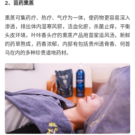
2、苗药熏蒸
熏蒸可集药疗、热疗、气疗为一体，使药物更容易深入
渗透，排出体内湿寒风邪，活血化瘀，杀菌止痒，平衡
头皮环境，叶咔香头疗的熏蒸产品用苗家追风汤，新鲜
的药草熬成，药香浓郁，内部有包括贵州透骨香、何首
乌在内的多种珍贵道地药材。