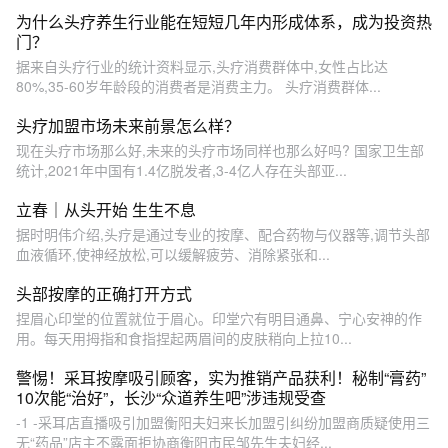
为什么头疗养生行业能在短短几年内形成体系，成为投资热
门？
据来自头疗行业的统计资料显示,头疗消费群体中,女性占比达
80%,35-60岁年龄段的消费者是消费主力。 头疗消费群体...
头疗加盟市场未来前景怎么样？
现在头疗市场那么好,未来的头疗市场同样也那么好吗? 国家卫生部
统计,2021年中国有1.4亿脱发者,3-4亿人存在头部亚...
立春｜从头开始 生生不息
据时明伟介绍,头疗是通过专业的按摩、配合药物与仪器等,调节头部
血液循环,使神经放松,可以缓解疲劳、消除紧张和...
头部按摩的正确打开方式
捏眉心印堂的位置就位于眉心。印堂穴有明目通鼻、宁心安神的作
用。每天用拇指和食指捏起两眉间的皮肤稍向上拉10...
警惕！采耳按摩吸引顾客，实为推销产品获利！秘制“膏药”
10次能“治好”，长沙“众道养生吧”涉违规受查
-1 -采耳店直播吸引加盟衡阳夫妇来长加盟引纠纷加盟商质疑使用三
无“药品”店主不露面拒协商衡阳市民邹先生夫妇经...