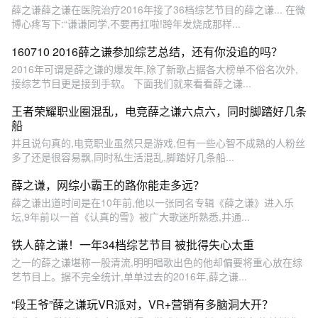
薛之谦薛之谦在医院治疗2016年接了36档综艺节目的薛之谦... 在微
博心疼写下:“谦谦同学,不要再扛啦!跨年发烧成那样...
160710 2016薛之谦参加综艺总结，还有你没追的吗？
2016年可谓是薛之谦的爆发年,除了新歌占据各大榜单不俗名次外,
接综艺节目更是接到手软。 下面我们就来看看薛之谦...
王者荣耀职业圈混乱，电竞薛之谦六点六，同时脚踏好几条
船
并且说句真的,电竞职业虽然只是游戏,但有一些心智不成熟的人粉丝
多了还是很容易飘,同时私生活混乱,脚踏好几条船...
薛之谦，网综小霸王的路你能走多远？
薛之谦出道时间是在10年前,他以一张同名专辑《薛之谦》进入乐
坛,9年前以一首《认真的雪》被广大歌迷所熟悉,并通...
铁人薛之谦！一年34档综艺节目 被批得失心太重
之一的薛之谦堪称一股清流,明明唱歌出色的他却偏要将重心放在综
艺节目上。据不完全统计,单单过去的2016年,薛之谦...
“段王爷”薛之谦玩VR派对，VR+营销有多脑洞大开？