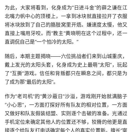
为此，大家将看到，化身成为“日进斗金”的薛之谦在江
北嘴力帆中心的顶楼上，一拿到冰块就直接拉开了衣服
将冰块放到了自己的胳肢窝里开焐。嫌速度太慢，他又
直接上嘴用牙咬。而“教主”黄晓明在这个过程中，还一
直调侃自己是“一个怕冷的太阳。”
随后，本期主题揭晓——六位挑战者们来到山城重庆，
戴上发光的太阳头套，化身成为史上最萌“太阳”，玩起
了“互撕”游戏。信任和背叛都只在瞬息之间，都只是为
了成为那“最后的太阳”。
作为“老司机”的“黄沙蔽日”沙溢，游戏刚开始就满脑子
“小心思”，一方面打探好所有队友的相对位置，一方面
又做好和队友假装结盟、实则逐个击破的准备。光通过
手机定位来确定其他人的位置还不够，狡猾的他更是直
接逐个给队友打电话确定每个人的真实位置新。擅长“宰