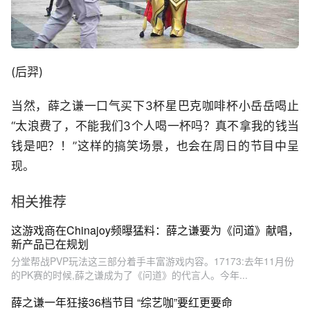
(后羿)
当然，薛之谦一口气买下3杯星巴克咖啡杯小岳岳喝止
“太浪费了，不能我们3个人喝一杯吗？真不拿我的钱当
钱是吧？！”这样的搞笑场景，也会在周日的节目中呈
现。
相关推荐
这游戏商在Chinajoy频曝猛料：薛之谦要为《问道》献唱，
新产品已在规划
分堂帮战PVP玩法这三部分着手丰富游戏内容。17173:去年11月份
的PK赛的时候,薛之谦成为了《问道》的代言人。今年...
薛之谦一年狂接36档节目 “综艺咖”要红更要命