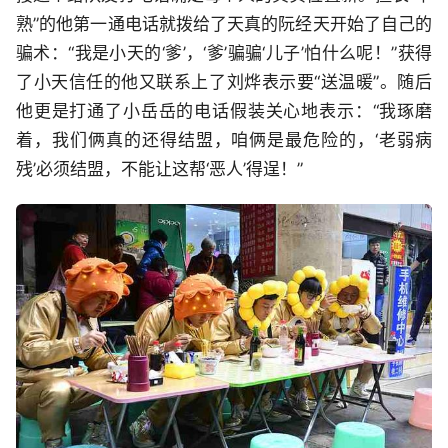
熟”的他第一通电话就拨给了天真的阮经天开始了自己的
骗术：“我是小天的‘爹’，‘爹’骗骗‘儿子’怕什么呢！”获得
了小天信任的他又联系上了刘烨表示要“送温暖”。随后
他更是打通了小岳岳的电话假装关心地表示：“我琢磨
着，我们俩真的还得结盟，咱俩是最危险的，‘老弱病
残’必须结盟，不能让这帮‘恶人’得逞！”