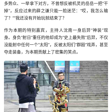
多势众、一举拿下对方，不曾想反被机灵的岳岳一把“干
掉”，反应过来的薛之谦只能一脸迷茫：“哎，我怎么输
了？”“我还没有开始玩就结束了？
作为本期的特别嘉宾，主持人沈南一身后羿“神装”现
身。身负“射日”重任的他却成为“史上最失败”后羿，不仅
没能射中任何一个“太阳”，反被太阳们“群殴”戏弄，甚至
夺走装备，为本期贡献上了密集的笑点。