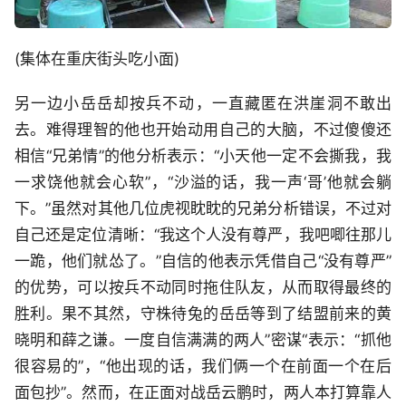
(集体在重庆街头吃小面)
另一边小岳岳却按兵不动，一直藏匿在洪崖洞不敢出
去。难得理智的他也开始动用自己的大脑，不过傻傻还
相信“兄弟情”的他分析表示：“小天他一定不会撕我，我
一求饶他就会心软”，“沙溢的话，我一声‘哥’他就会躺
下。”虽然对其他几位虎视眈眈的兄弟分析错误，不过对
自己还是定位清晰：“我这个人没有尊严，我吧唧往那儿
一跪，他们就怂了。”自信的他表示凭借自己“没有尊严”
的优势，可以按兵不动同时拖住队友，从而取得最终的
胜利。果不其然，守株待兔的岳岳等到了结盟前来的黄
晓明和薛之谦。一度自信满满的两人”密谋“表示：“抓他
很容易的”，“他出现的话，我们俩一个在前面一个在后
面包抄”。然而，在正面对战岳云鹏时，两人本打算靠人