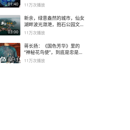
海
01:40
11万
次播放
新余，绿意盎然的城市，仙女
湖畔波光潋滟，抱石公园文化
深邃……
03:00
11万
次播放
蒋长扬：《国色芳华》里的
“神秘花鸟使”，到底是忠是
奸？
02:11
11万
次播放