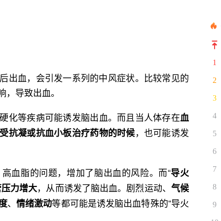
1
后出血，会引发一系列的中风症状。比较常见的
2
响，导致出血。
3
硬化等疾病可能诱发脑出血。而且当人体存在
血
4
，也可能诱发
受抗凝或抗血小板治疗药物的时候
5
6
7
高血脂的问题，增加了脑出血的风险。而“
导火
，从而诱发了脑出血。剧烈运动、
管压力增大
气候
8
、
等都可能是诱发脑出血特殊的“导火
度
情绪激动
9