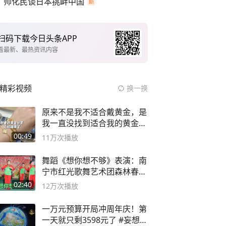
帅化民谈日本挑衅中国
扫码下载今日头条APP
看最新、最热资讯内容
精彩视频
换一换
原来不是我不适合戴黄金，是
我一直没找到适合我的黄金
😭
00:49
11万
次播放
舞蹈《想你想不够》表演：南
宁市红光歌舞艺术团森林春红
舞蹈队。
02:40
12万
次播放
一万元预算开局冲周年庆！第
一天就只剩3598元了 #妄想山