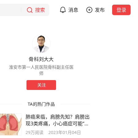
搜索
消息
发布
登录
骨科刘大大
淮安市第一人民医院骨科副主任医
师
关注
TA的热门作品
肺癌来临，肩膀先知？肩膀出
现3类疼痛，小心癌症可能“敲
门”
29万
阅读
2023年01月04日