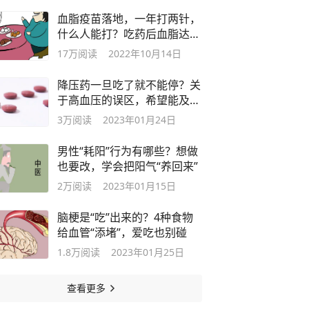
血脂疫苗落地，一年打两针，
什么人能打？吃药后血脂达
标，能打吗
17万
阅读
2022年10月14日
降压药一旦吃了就不能停？关
于高血压的误区，希望能及时
避开
3万
阅读
2023年01月24日
男性“耗阳”行为有哪些？想做
也要改，学会把阳气“养回来”
2万
阅读
2023年01月15日
脑梗是“吃”出来的？4种食物
给血管“添堵”，爱吃也别碰
1.8万
阅读
2023年01月25日
查看更多