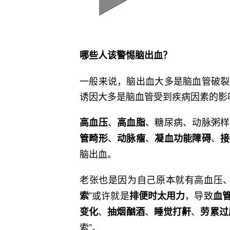
哪些人该警惕脑出血？
一般来说，脑出血大多是脑血管破裂
诱因大多是脑血管受到疾病因素的影
、
、糖尿病、动脉粥样
高血压
高血脂
、
、
、
管畸形
动脉瘤
凝血功能障碍
接
脑出血。
老张也是因为自己原本就有高血压、
”或许就是
，导致
索
排便时太用力
血
、
、
、
变化
抽烟酗酒
睡觉打鼾
劳累过
索”。