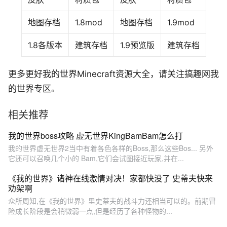
地图存档
1.8mod
地图存档
1.9mod
1.8各版本
建筑存档
1.9预览版
建筑存档
更多更好我的世界Minecraft资源大全，请关注搞趣网我
的世界专区。
相关推荐
我的世界boss攻略 虚无世界KingBamBam怎么打
我的世界虚无世界2当中有着各色各样的Boss,那么这些Bos... 另外
它还可以召唤几个小的 Bam,它们会试图接近玩家,并在...
《我的世界》诸神在线激情对决！家都快没了 史蒂夫快来
劝架啊
众所周知,在《我的世界》里史蒂夫的战斗力还相当可以的。前期冒
险成长阶段是会稍微弱一点,但是经历了各种怪物的...