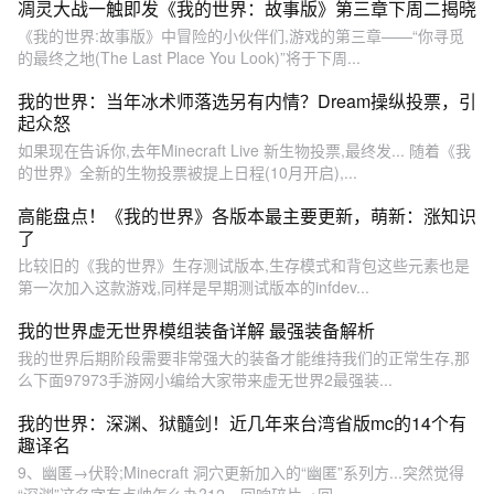
凋灵大战一触即发《我的世界：故事版》第三章下周二揭晓
《我的世界:故事版》中冒险的小伙伴们,游戏的第三章——“你寻觅
的最终之地(The Last Place You Look)”将于下周...
我的世界：当年冰术师落选另有内情？Dream操纵投票，引
起众怒
如果现在告诉你,去年Minecraft Live 新生物投票,最终发... 随着《我
的世界》全新的生物投票被提上日程(10月开启),...
高能盘点！《我的世界》各版本最主要更新，萌新：涨知识
了
比较旧的《我的世界》生存测试版本,生存模式和背包这些元素也是
第一次加入这款游戏,同样是早期测试版本的infdev...
我的世界虚无世界模组装备详解 最强装备解析
我的世界后期阶段需要非常强大的装备才能维持我们的正常生存,那
么下面97973手游网小编给大家带来虚无世界2最强装...
我的世界：深渊、狱髓剑！近几年来台湾省版mc的14个有
趣译名
9、幽匿→伏聆;Minecraft 洞穴更新加入的“幽匿”系列方...突然觉得