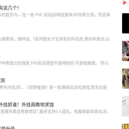
有这几个！
负与... 在一些 PVE 活动(如特定副本)中效率欠佳。但总体
理需求。谢祥说,「民间管女子无阴毛的叫白虎,男的叫青龙,认
评
VP表现比较强势,PVE的话感觉不是特别好,不是很推荐。 所以
内测
寒冬内测,同... 《狂野星球》是一款满级玩法的游戏,而无论是
外挂抓谁！外挂商跪地求饶
“逃离布莱克希斯禁区”,最多支持5人组队。和魔兽副本类似,队
打怪升级