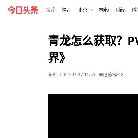
关注
推荐
北京
视频
财经
科
青龙怎么获取？P
界》
2024-07-27 11:55
·
普通葡萄818
原创