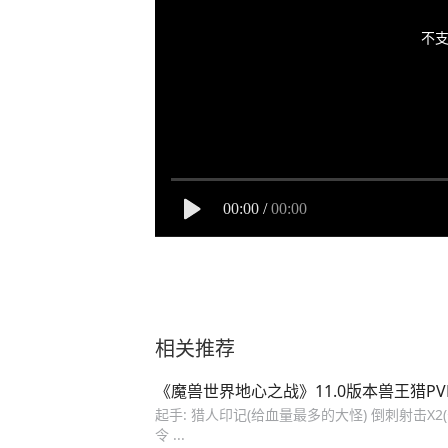
不支
00:00
/
00:00
相关推荐
《魔兽世界地心之战》11.0版本兽王猎P
起手: 猎人印记(给血量最多的大怪) 倒刺射击X
令 ...