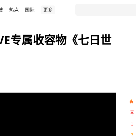
技
热点
国际
更多
VE专属收容物《七日世
1
2