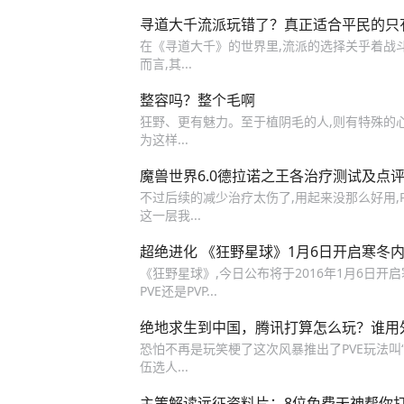
寻道大千流派玩错了？真正适合平民的只
在《寻道大千》的世界里,流派的选择关乎着战斗的胜
而言,其...
整容吗？整个毛啊
狂野、更有魅力。至于植阴毛的人,则有特殊的心
为这样...
魔兽世界6.0德拉诺之王各治疗测试及点
不过后续的减少治疗太伤了,用起来没那么好用,P
这一层我...
超绝进化 《狂野星球》1月6日开启寒冬
《狂野星球》,今日公布将于2016年1月6日开启
PVE还是PVP...
绝地求生到中国，腾讯打算怎么玩？谁用
恐怕不再是玩笑梗了这次风暴推出了PVE玩法叫
伍选人...
主策解读远征资料片：8位免费天神帮你