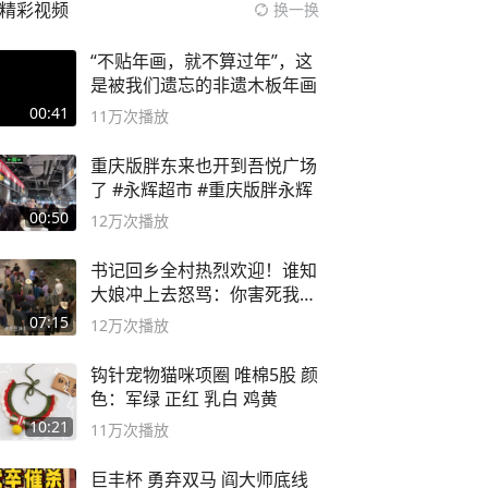
精彩视频
换一换
“不贴年画，就不算过年”，这
是被我们遗忘的非遗木板年画
00:41
11万
次播放
重庆版胖东来也开到吾悦广场
了 #永辉超市 #重庆版胖永辉
00:50
12万
次播放
书记回乡全村热烈欢迎！谁知
大娘冲上去怒骂：你害死我儿
子
07:15
12万
次播放
钩针宠物猫咪项圈 唯棉5股 颜
色：军绿 正红 乳白 鸡黄
10:21
11万
次播放
巨丰杯 勇弃双马 阎大师底线