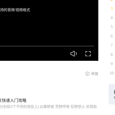
3
持的音频/视频格式
4
5
6
7
8
9
10
举报
VE快速入门攻略
2(分别给2个不同的怪挂上) 凶暴野兽 荒野呼唤 狂野怒火 杀戮指