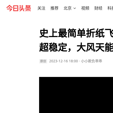
关注
推荐
北京
视频
财经
科
史上最简单折纸
超稳定，大风天
2023-12-16 18:00
·
小小欺负乖乖
原创