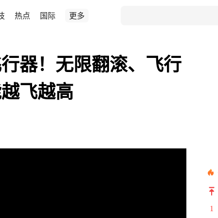
技
热点
国际
更多
飞行器！无限翻滚、飞行
能越飞越高
1