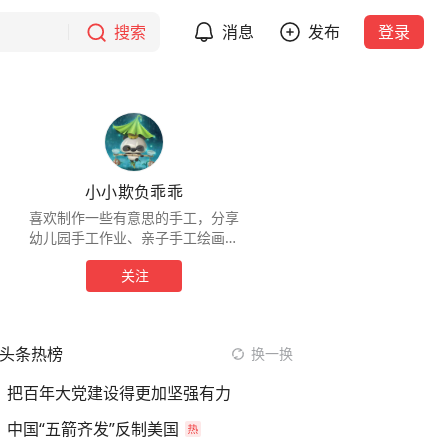
搜索
消息
发布
登录
小小欺负乖乖
喜欢制作一些有意思的手工，分享
幼儿园手工作业、亲子手工绘画，
分享童年好玩的手工，感谢你的关
关注
注
头条热榜
换一换
把百年大党建设得更加坚强有力
中国“五箭齐发”反制美国