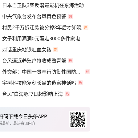
日本自卫队3架反潜巡逻机在东海活动
中央气象台发布台风黄色预警
村民2千万拆迁款被分掉8年后才知晓
女子利用漏洞0元薅走3000多件家电
对话重庆地铁吐血女孩
台风逼近养殖户抢收成熟青蟹
外交部：中国一贯奉行防御性国防政策
宇树科技能复刻长鑫的造富神话吗
台风“白海豚”7日起影响上海
扫码下载今日头条APP
看最新、最热资讯内容