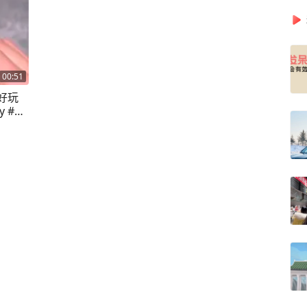
00:51
好玩
 #创