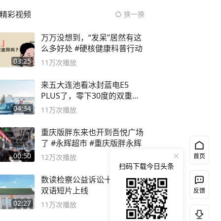
精彩视频
换一换
万万没想到，“发呆”居然有这
么多好处 #硬核健康科普行动
03:25
11万
次播放
来五大连池看冰封蓝电E5
PLUS了，零下30度的双重冰
封40小时全录
04:34
11万
次播放
重庆版胖东来也开到吾悦广场
了 #永辉超市 #重庆版胖永辉
00:50
首页
12万
次播放
扫码下载今日头条
数读检察公益诉讼十年！中英
双语短片上线
反馈
02:27
11万
次播放