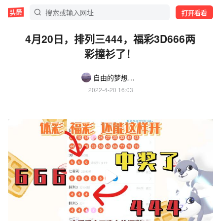
打开看看
4月20日，排列三444，福彩3D666两
彩撞衫了！
自由的梦想家DT
2022-4-20 16:03