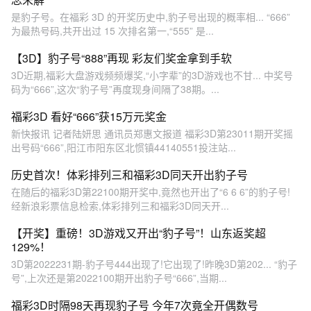
是豹子号。在福彩 3D 的开奖历史中,豹子号出现的概率相... “666”
为最热号码,共开出过 15 次排名第一,“555” 是...
【3D】豹子号“888”再现 彩友们奖金拿到手软
3D近期,福彩大盘游戏频频爆奖,“小字辈”的3D游戏也不甘... 中奖号
码为“666”,这次“豹子号”再度现身间隔了38期。...
福彩3D 看好“666”获15万元奖金
新快报讯 记者陆妍思 通讯员郑惠文报道 福彩3D第23011期开奖摇
出号码“666”,阳江市阳东区北惯镇44140551投注站...
历史首次！体彩排列三和福彩3D同天开出豹子号
在随后的福彩3D第22100期开奖中,竟然也开出了“6 6 6”的豹子号!
经新浪彩票信息检索,体彩排列三和福彩3D同天开...
【开奖】重磅！3D游戏又开出“豹子号”！山东返奖超
129%！
3D第2022231期-豹子号444出现了!它出现了!昨晚3D第202... “豹子
号”,上次还是第2022100期开出豹子号“666”,当期...
福彩3D时隔98天再现豹子号 今年7次竟全开偶数号