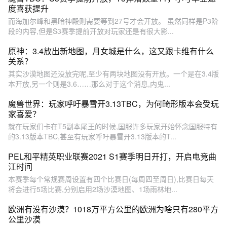
度喜获提升
而海加尔峰和黑暗神殿则需要等到27号才会开放。 虽然同样是P3阶
段的内容,但是S3赛季提前开放对玩家还是有很大影...
原神：3.4放出新地图，月女城是什么，这又跟卡维有什么
关系？
其实沙漠地图还没放完呢,至少有两块地图没有开放。一个是在3.4版
本开放,另一个则是3.6……那么对于这个消息,内鬼...
魔兽世界：玩家呼吁暴雪开3.13TBC，为何畸形版本会受玩
家喜爱？
就在玩家们卡在T5副本尾王的时候,国服许多玩家开始怀念国服特有
的3.13版本TBC,甚至有玩家呼吁暴雪开3.13版本的T...
PEL和平精英职业联赛2021 S1赛季明日开打，开启电竞曲
江时间
本赛季每个常规赛周设置有四个比赛日(每周四至周日),比赛日每天
将会进行5场比赛,分别启用2场沙漠地图、1场雨林地...
欧洲有没有沙漠？1018万平方公里的欧洲为啥只有280平方
公里沙漠