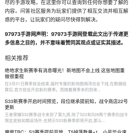
尽的手游攻略，在这里你可以查询到任何你想要了解的
内容。问答社区服务为玩家们提供了相互交流并相互解
惑的平台，让玩家们的疑问尽快得到解决。
97973手游网声明：97973手游网登载此文出于传递更
多信息之目的，并不意味着赞同其观点或证实其描述。
相关推荐
绝地求生新赛季有消息曝光！新地图不会上线 这张地图重
做很重视
在3月31日赛季就会结束,届时专属的新地图褐湾也会下线,在数据结
算后,官方就会开启新的赛季。而随着赛季末的到来...
S33新赛季开启时间预览，段位继承提前知，战令商店22号
更新
王者荣耀S32赛季战令来到了第九周,除了S22和S28两个赛季的战令
限定皮肤如期返场外,也预示S33新赛季即将开启,那么...
魔兽TBC：S3赛季提前开放，T5掉落数量+1，小号毕业速