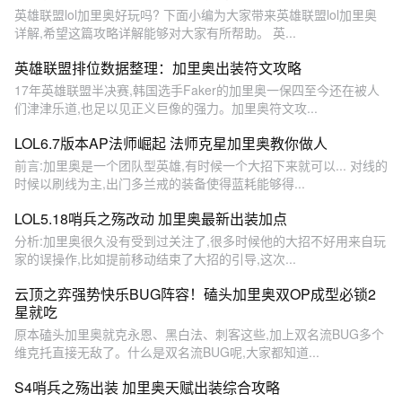
英雄联盟lol加里奥好玩吗? 下面小编为大家带来英雄联盟lol加里奥
详解,希望这篇攻略详解能够对大家有所帮助。 英...
英雄联盟排位数据整理：加里奥出装符文攻略
17年英雄联盟半决赛,韩国选手Faker的加里奥一保四至今还在被人
们津津乐道,也足以见正义巨像的强力。加里奥符文攻...
LOL6.7版本AP法师崛起 法师克星加里奥教你做人
前言:加里奥是一个团队型英雄,有时候一个大招下来就可以... 对线的
时候以刷线为主,出门多兰戒的装备使得蓝耗能够得...
LOL5.18哨兵之殇改动 加里奥最新出装加点
分析:加里奥很久没有受到过关注了,很多时候他的大招不好用来自玩
家的误操作,比如提前移动结束了大招的引导,这次...
云顶之弈强势快乐BUG阵容！磕头加里奥双OP成型必锁2
星就吃
原本磕头加里奥就克永恩、黑白法、刺客这些,加上双名流BUG多个
维克托直接无敌了。什么是双名流BUG呢,大家都知道...
S4哨兵之殇出装 加里奥天赋出装综合攻略