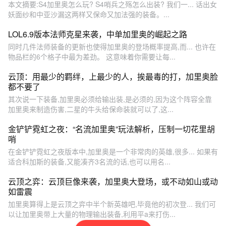
本文摘要:S4加里奥怎么玩? S4哨兵之殇怎么出装? 我们一... 话出女
妖面纱和中亚沙漏这两样又保命又加法强的装备。...
LOL6.9版本法师克星来袭，中单加里奥的崛起之路
同时几件法师装备的更新也使得加里奥的登场概率提高,而... 也许在
物品栏的6个格子中最为差劲。 这意味着你需要让每...
云顶：用最少的羁绊，上最少的人，挨最毒的打，加里奥脸
都不要了
其次说一下装备,加里奥必须给输出装,是必须的,因为这个阵容全靠
加里奥来制造伤害,二星的牛头给保命装就可以了,这...
金铲铲霓虹之夜：“名流加里奥”玩法解析，压制一切花里胡
哨
在金铲铲霓虹之夜版本中,加里奥是一个非常肉的英雄,很多... 如果有
适合科加斯的装备,又能凑齐3名流的话,也可以用名...
云顶之弈：云顶巨像来袭，加里奥大登场，或不动如山或动
如雷震
加里奥算得上是云顶之弈中半个新英雄吧,毕竟他的初次登... 我们可
以让加里奥带上大量的物理输出装备,利用平a来打伤...