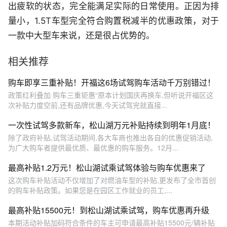
出疲软的状态，完全能满足实际的日常使用。正因为排
量小，1.5T车型完全符合购置税减半的优惠政策，对于
一款中大型车来说，还是很占优势的。
相关推荐
购车即享三重补贴！开福这6场试驾购车活动千万别错过！
政策红利叠加 购车三重钜惠“原本计划国庆再换车,但听说开福区这
次补贴力度空前,还有品牌优惠,今天试驾完就直接...
一次性试驾多款新车，松山湖万元补贴持续到明年1月底！
除了政府补贴,试驾活动期间,各大车商也推出各自的优惠促销活动,
为广大购车者提供最优质、最优惠的购车服务。12月...
最高补贴1.2万元！松山湖试乘试驾体验与购车优惠来了
这次购车补贴活动不仅增加了对燃油车型的补贴,更发布了全市首创
的购车补贴政策。如果您是在园区工作就业的员工,...
最高补贴15500元！到松山湖试乘试驾，购车优惠再升级
本期活动补贴加码符合条件的车主可申请最高补贴15500元/辆补贴