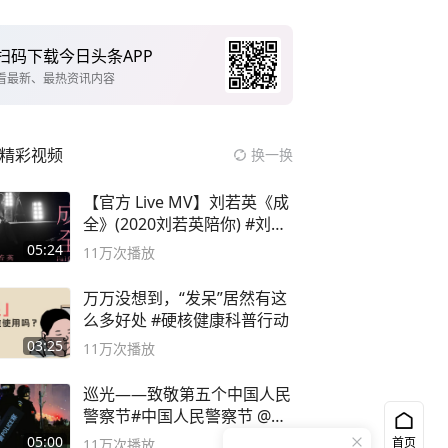
扫码下载今日头条APP
看最新、最热资讯内容
精彩视频
换一换
【官方 Live MV】刘若英《成
全》(2020刘若英陪你) #刘若
英 #成全
05:24
11万
次播放
万万没想到，“发呆”居然有这
么多好处 #硬核健康科普行动
03:25
11万
次播放
巡光——致敬第五个中国人民
警察节#中国人民警察节 @抖
音小助手
05:00
首页
11万
次播放