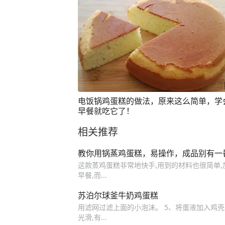
电饭锅鸡蛋糕的做法，原来这么简单，学
早餐就吃它了！
相关推荐
教你用锅蒸鸡蛋糕，易操作，成品别有一番
这款蒸鸡蛋糕非常地快手,用到的材料也很简单
早餐,而...
苏泊尔球釜牛奶鸡蛋糕
用滤网过滤上面的小泡沫。 5、将蛋液加入鸡壳
光滑,有...