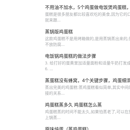
不用油不加水，5个鸡蛋做电饭煲鸡蛋糕
蛋糕是很多朋友都比较喜欢吃的美食,因为它的口
就来跟...
蒸锅版鸡蛋糕
这款鸡蛋糕不是用烤箱做的,是用蒸锅蒸出来的,
不放防腐...
电饭锅鸡蛋糕的做法步骤
3. 给打好的蛋黄里加适量面粉和适量牛奶打发成稀
6. ...
蒸蛋糕没有蜂窝，4个关键步骤，鸡蛋细
蒸出完美的鸡蛋糕:蒸鸡蛋糕看似简单,其实中间的
接的关系...
鸡蛋糕蒸多久 鸡蛋糕怎么蒸
鸡蛋糕蒸的时间不能太久,如果怕蒸老了,可以在
上锅蒸...
原味炖蛋（蒸鸡蛋糕）