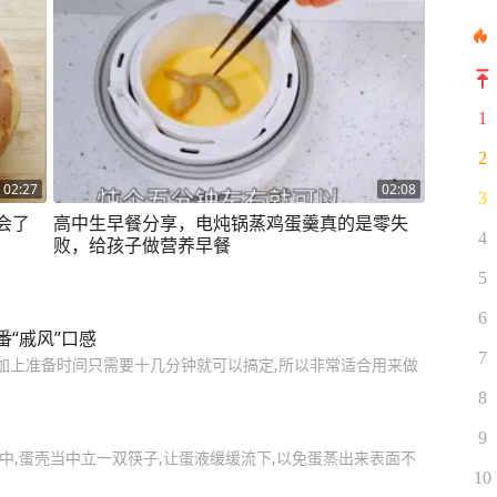
1
2
02:27
02:08
3
会了
高中生早餐分享，电炖锅蒸鸡蛋羹真的是零失
4
败，给孩子做营养早餐
5
6
“戚风”口感
7
,加上准备时间只需要十几分钟就可以搞定,所以非常适合用来做
8
9
中,蛋壳当中立一双筷子,让蛋液缓缓流下,以免蛋蒸出来表面不
10