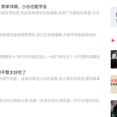
，简单详细，小白也能学会
感非常松软,吃起来味道也比较香甜,深受广大朋友的喜爱,今天
但味道还是值得称赞的,自己在家做蛋糕,不放任何食品添加剂,
糊状 4. 把打好的蛋白加入,一起打发均匀 5. 均匀搅拌成糊状
滑平整太好吃了
细节也是... 这其中和加入水的温度,放入锅中的状态,都有着直
放水时分两部分放:先放一半凉水拌均,然后放一半开水再拌均后