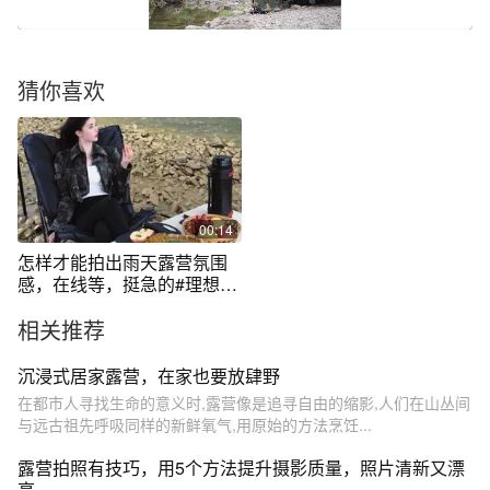
猜你喜欢
00:14
怎样才能拍出雨天露营氛围
感，在线等，挺急的#理想与
现实 #雨天露营 #沉浸式露营
相关推荐
沉浸式居家露营，在家也要放肆野
在都市人寻找生命的意义时,露营像是追寻自由的缩影,人们在山丛间
与远古祖先呼吸同样的新鲜氧气,用原始的方法烹饪...
露营拍照有技巧，用5个方法提升摄影质量，照片清新又漂
亮