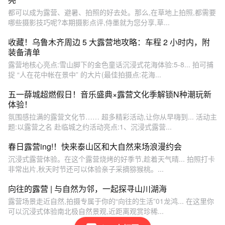
都可以成为露营、避暑、拍照的好去处。那么,在草地上拍照,都需要
哪些摄影技巧呢?本期摄影点评,侍墨就为您分享,草...
收藏！乌鲁木齐周边 5 大露营地攻略：车程 2 小时内，附
装备清单
露营地核心亮点:雪山脚下的金色童话沉浸式花海体验:5-8... 拍可捕
捉 “人在花中帐在景中” 的大片(最佳拍摄点:花海...
五一薛城超燃假日！音乐盛典×露营文化季解锁N种潮玩新
体验！
氛围感拉满的露营文化节…… 超多精彩活动,让你从早嗨到... 活动主
题:以露营之名 赴临城之约活动亮点:1、沉浸式露营...
春日露营ing!！快来泰山区和大自然来场浪漫约会
沉浸式露营体验。在这个露营烧烤的好季节,趁着天气晴... 拍照打卡
非常出片,秋天时节还可以体验亲子采摘猕猴桃。...
向往的露营 | 与自然为邻，一起探寻山川湖海
露营场景走近自然,拍摄专属于你的“向往的生活”01龙鸿... 在这里你
可以沉浸式体验南北极自然景观,近距离观赏珍稀...