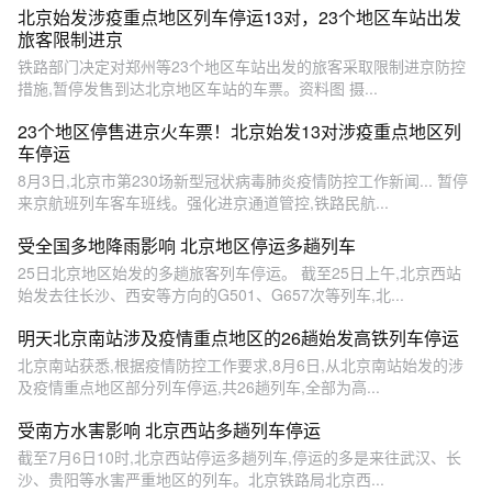
北京始发涉疫重点地区列车停运13对，23个地区车站出发
旅客限制进京
铁路部门决定对郑州等23个地区车站出发的旅客采取限制进京防控
措施,暂停发售到达北京地区车站的车票。资料图 摄...
23个地区停售进京火车票！北京始发13对涉疫重点地区列
车停运
8月3日,北京市第230场新型冠状病毒肺炎疫情防控工作新闻... 暂停
来京航班列车客车班线。强化进京通道管控,铁路民航...
受全国多地降雨影响 北京地区停运多趟列车
25日北京地区始发的多趟旅客列车停运。 截至25日上午,北京西站
始发去往长沙、西安等方向的G501、G657次等列车,北...
明天北京南站涉及疫情重点地区的26趟始发高铁列车停运
北京南站获悉,根据疫情防控工作要求,8月6日,从北京南站始发的涉
及疫情重点地区部分列车停运,共26趟列车,全部为高...
受南方水害影响 北京西站多趟列车停运
截至7月6日10时,北京西站停运多趟列车,停运的多是来往武汉、长
沙、贵阳等水害严重地区的列车。北京铁路局北京西...