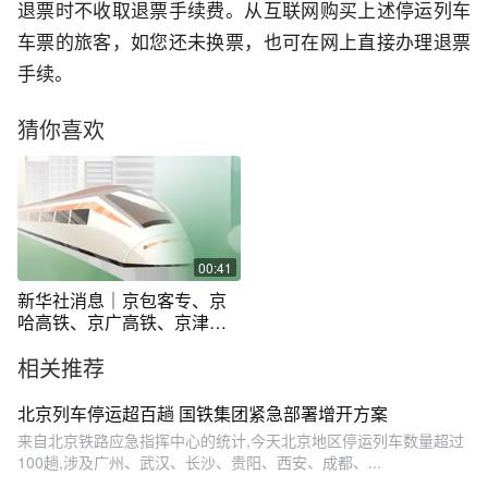
退票时不收取退票手续费。从互联网购买上述停运列车
车票的旅客，如您还未换票，也可在网上直接办理退票
手续。
猜你喜欢
00:41
新华社消息｜京包客专、京
哈高铁、京广高铁、京津城
际、京沪高铁部分旅客列车
相关推荐
临时停运
北京列车停运超百趟 国铁集团紧急部署增开方案
来自北京铁路应急指挥中心的统计,今天北京地区停运列车数量超过
100趟,涉及广州、武汉、长沙、贵阳、西安、成都、...