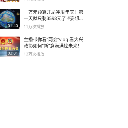
一万元预算开局冲周年庆！第
一天就只剩3598元了 #妄想山
海
01:40
11万
次播放
主播带你看“两会”vlog 看大兴
政协如何“新”意满满绘未来！
03:01
12万
次播放