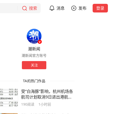
搜索
消息
发布
登录
潮新闻
潮新闻官方账号
关注
TA的热门作品
受“白海豚”影响，杭州机场各
航司计划取消9日进出港航班
52架次
190
阅读
1小时前