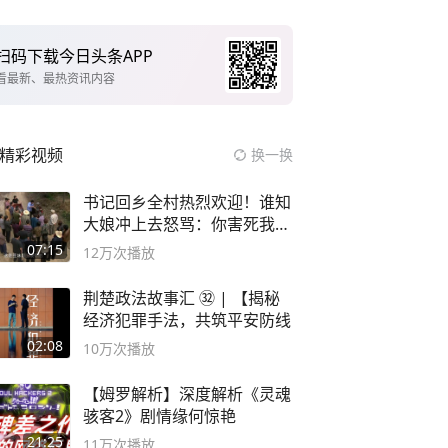
扫码下载今日头条APP
看最新、最热资讯内容
精彩视频
换一换
书记回乡全村热烈欢迎！谁知
大娘冲上去怒骂：你害死我儿
子
07:15
12万
次播放
荆楚政法故事汇 ㉜ | 【揭秘
经济犯罪手法，共筑平安防线
02:08
10万
次播放
【姆罗解析】深度解析《灵魂
骇客2》剧情缘何惊艳
21:25
11万
次播放