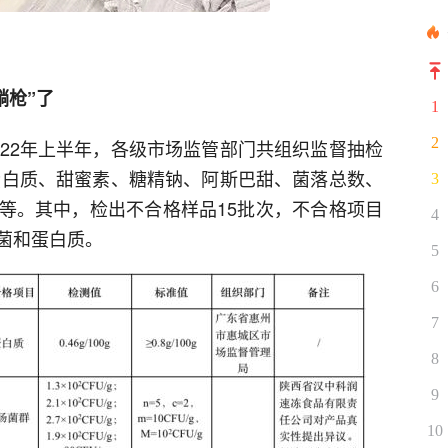
躺枪”了
1
2
022年上半年，各级市场监管部门共组织监督抽检
括蛋白质、甜蜜素、糖精钠、阿斯巴甜、菌落总数、
3
等。其中，检出不合格样品15批次，不合格项目
4
菌和蛋白质。
5
6
7
8
9
10