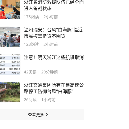
浙江省消防救援队伍已经全面
进入备战状态
173
阅读
2小时前
温州瑞安：台风“白海豚”临近
市民按需备货不囤货
123
阅读
2小时前
注意！明天浙江这些航班取消
42
阅读
29分钟前
浙江交通集团所有在建高速公
路停工防御台风“白海豚”
26
阅读
1小时前
查看更多