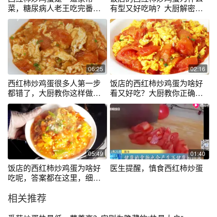
菜，糖尿病人老王吃完番茄
有型又好吃呐？大厨解密演
炒蛋血糖会高吗
示其中的技巧
06:25
02:16
西红柿炒鸡蛋很多人第一步
饭店的西红柿炒鸡蛋为啥好
都错了，大厨教你这样做，
看又好吃？大厨教你正确做
好吃还不出汤
法，很实用
05:49
01:40
饭店的西红柿炒鸡蛋为啥好
医生提醒，慎食西红柿炒蛋
吃呢，答案都在这里，细节
决定成败
相关推荐