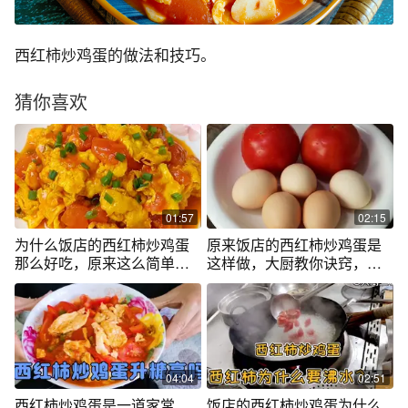
西红柿炒鸡蛋的做法和技巧。
猜你喜欢
01:57
02:15
为什么饭店的西红柿炒鸡蛋
原来饭店的西红柿炒鸡蛋是
那么好吃，原来这么简单，
这样做，大厨教你诀窍，营
鸡蛋滑嫩鲜香
养丰富超好吃
04:04
02:51
西红柿炒鸡蛋是一道家常
饭店的西红柿炒鸡蛋为什么