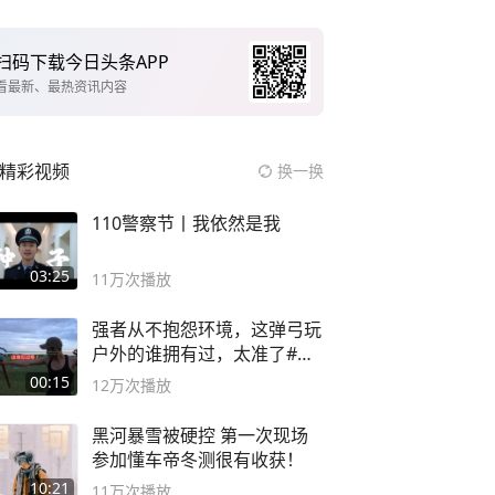
扫码下载今日头条APP
看最新、最热资讯内容
精彩视频
换一换
110警察节丨我依然是我
03:25
11万
次播放
强者从不抱怨环境，这弹弓玩
户外的谁拥有过，太准了#弹
弓#户外
00:15
12万
次播放
黑河暴雪被硬控 第一次现场
参加懂车帝冬测很有收获！
10:21
11万
次播放