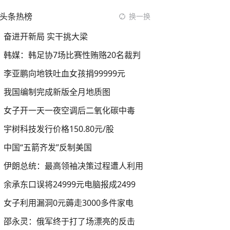
头条热榜
换一换
奋进开新局 实干挑大梁
韩媒：韩足协7场比赛性贿赂20名裁判
李亚鹏向地铁吐血女孩捐99999元
我国编制完成新版全月地质图
女子开一天一夜空调后二氧化碳中毒
宇树科技发行价格150.80元/股
中国“五箭齐发”反制美国
伊朗总统：最高领袖决策过程遭人利用
余承东口误将24999元电脑报成2499
女子利用漏洞0元薅走3000多件家电
邵永灵：俄军终于打了场漂亮的反击