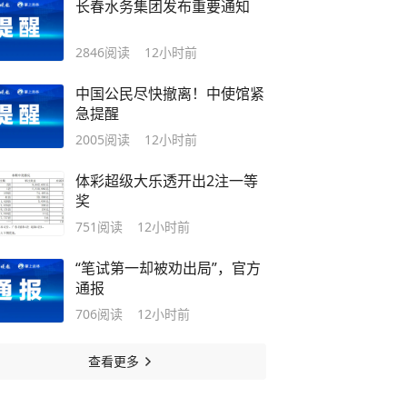
长春水务集团发布重要通知
2846
阅读
12小时前
中国公民尽快撤离！中使馆紧
急提醒
2005
阅读
12小时前
体彩超级大乐透开出2注一等
奖
751
阅读
12小时前
“笔试第一却被劝出局”，官方
通报
706
阅读
12小时前
查看更多