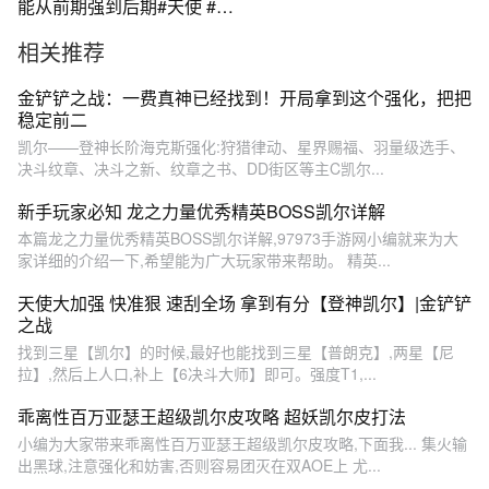
能从前期强到后期#天使 #凯
尔 #LOL #出装教学
相关推荐
金铲铲之战：一费真神已经找到！开局拿到这个强化，把把
稳定前二
凯尔——登神长阶海克斯强化:狩猎律动、星界赐福、羽量级选手、
决斗纹章、决斗之新、纹章之书、DD街区等主C凯尔...
新手玩家必知 龙之力量优秀精英BOSS凯尔详解
本篇龙之力量优秀精英BOSS凯尔详解,97973手游网小编就来为大
家详细的介绍一下,希望能为广大玩家带来帮助。 精英...
天使大加强 快准狠 速刮全场 拿到有分【登神凯尔】|金铲铲
之战
找到三星【凯尔】的时候,最好也能找到三星【普朗克】,两星【尼
拉】,然后上人口,补上【6决斗大师】即可。强度T1,...
乖离性百万亚瑟王超级凯尔皮攻略 超妖凯尔皮打法
小编为大家带来乖离性百万亚瑟王超级凯尔皮攻略,下面我... 集火输
出黑球,注意强化和妨害,否则容易团灭在双AOE上 尤...