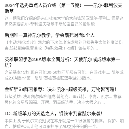
2024年选秀重点人员介绍（第十五期）——凯尔-菲利波夫
斯基
这一期我们介绍的是来自杜克大学的大前锋球员凯尔-菲利... 但是这
仍然需要凯尔-菲利波夫斯基不断加强自己的投射能...
后期唯一真神凯尔教学，学会扇死对面5个人
【主动:强化普攻】凯尔的下次普攻造成额外已损失生命值的魔法伤
害,该技能会重置普攻【特殊效果:1~5级】该技能的...
英雄联盟手游2.6A版本全面分析：天使凯尔或成版本第一
坑？
之前基本15秒,现在可能30-50秒匹配都有可能。在游戏中,... 凯尔或
成2.6A版本“第一陷阱”英雄英雄联盟手游2.6版本...
金铲铲S8阵容推荐：决斗凯尔+超级英雄，万物皆可赌！
超级英雄+决斗凯尔阵容组成:普朗克、墨菲特、李青、凯尔... 推荐
强化符文星界赐福、开摆、羽量级选手、决斗大师之心...
LOL新版羊刀的天选之人，钢铁审判官凯尔来袭！
事实上,对于凯尔来说她现在本身就是一个很强势的机体。 保护、加
血、护盾AOE,让他可以承担除了AD之外任何的一个...