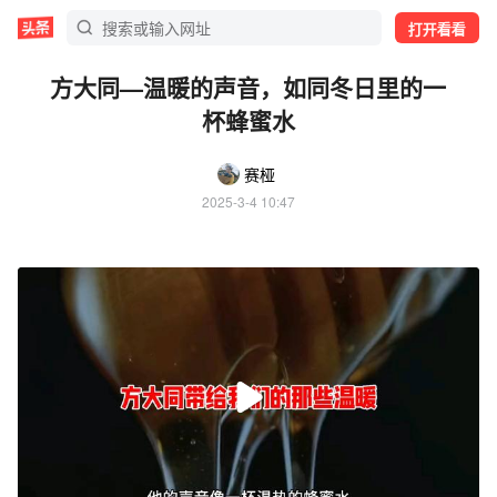
打开看看
方大同—温暖的声音，如同冬日里的一
杯蜂蜜水
赛桠
2025-3-4 10:47