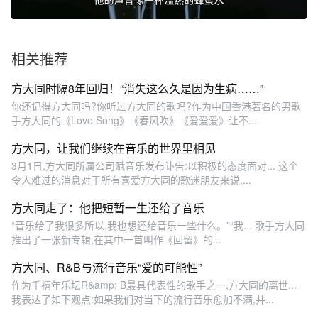
相关推荐
方大同时隔8年回归！“消失这么久是因为生病……”
你还记得方大同吗?你听过方大同的歌吗?作为中国香港著名的男歌
手方大同的《Love Song》《春风吹》《爱爱爱》让不...
方大同，让我们继续在音乐的世界里相见
3月1日,方大同所属公司赋音乐发布讣告:以积极的态度面对... 这个
令人难过的消息对于所有喜爱方大同的歌迷朋友来说,...
方大同走了：他把短暂一生还给了音乐
“音乐给了我很多所以,我也想还给音乐一些什么。”“我... 歌手方大同
推出了一张新专辑,在其中一首叫作《回留》的...
方大同、R&B与流行音乐“爱的可能性”
作为千禧年乐坛R&amp; B最具代表性的歌手之一,方大同的离世...
我表达了如下观点:如果我们对当下的流行音乐愈加不满,并...