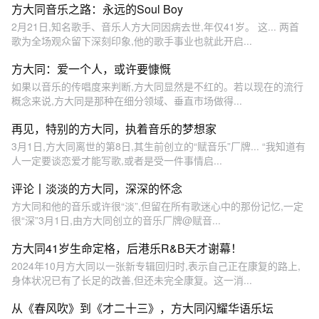
方大同音乐之路：永远的Soul Boy
2月21日,知名歌手、音乐人方大同因病去世,年仅41岁。 这... 两首
歌为全场观众留下深刻印象,他的歌手事业也就此开启...
方大同：爱一个人，或许要慷慨
如果以音乐的传唱度来判断,方大同显然是不红的。若以现在的流行
概念来说,方大同是那种在细分领域、垂直市场做得...
再见，特别的方大同，执着音乐的梦想家
3月1日,方大同离世的第8日,其生前创立的“赋音乐”厂牌... “我知道有
人一定要谈恋爱才能写歌,或者是受一件事情启...
评论丨淡淡的方大同，深深的怀念
方大同和他的音乐或许很“淡”,但留在所有歌迷心中的那份记忆,一定
很“深”3月1日,由方大同创立的音乐厂牌@赋音...
方大同41岁生命定格，后港乐R&B天才谢幕！
2024年10月方大同以一张新专辑回归时,表示自己正在康复的路上,
身体状况已有了长足的改善,但还未完全康复。这一消...
从《春风吹》到《才二十三》，方大同闪耀华语乐坛