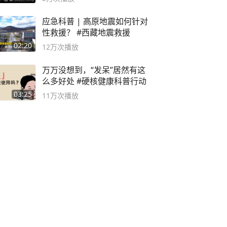
应急科普 | 高原地震如何针对
性救援？ #西藏地震救援
02:20
12万
次播放
万万没想到，“发呆”居然有这
么多好处 #硬核健康科普行动
03:25
11万
次播放