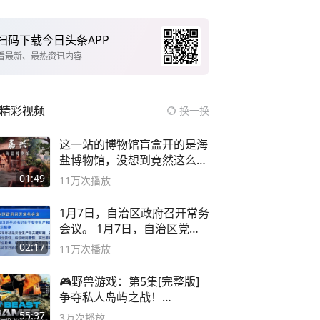
扫码下载今日头条APP
看最新、最热资讯内容
精彩视频
换一换
这一站的博物馆盲盒开的是海
盐博物馆，没想到竟然这么好
逛！
01:49
11万
次播放
1月7日，自治区政府召开常务
会议。 1月7日，自治区党委
副书记
02:17
11万
次播放
🎮野兽游戏：第5集[完整版]
争夺私人岛屿之战！
#MrBeastChina
55:37
3万
次播放