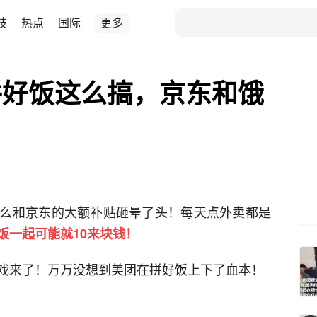
技
热点
国际
更多
拼好饭这么搞，京东和饿
？
么和京东的大额补贴砸晕了头！每天点外卖都是
饭一起可能就10来块钱！
戏来了！万万没想到美团在拼好饭上下了血本！