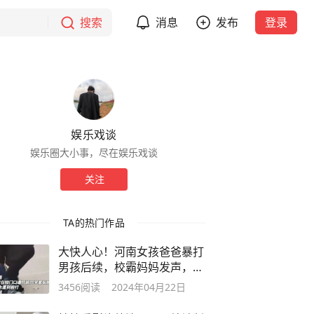
搜索
消息
发布
登录
娱乐戏谈
娱乐圈大小事，尽在娱乐戏谈
关注
TA的热门作品
大快人心！河南女孩爸爸暴打
男孩后续，校霸妈妈发声，网
友怒斥
3456
阅读
2024年04月22日