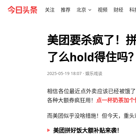
关注
推荐
北京
视频
财经
科
美团要杀疯了！
了么hold得住吗
2025-05-19 18:07
·
娱乐戏谈
相信各位最近点外卖应该已经被饿了
各种大额券疯狂用！
点一杯奶茶加个
而美团似乎没啥措施！但今天，重头
美团拼好饭大额补贴来袭！