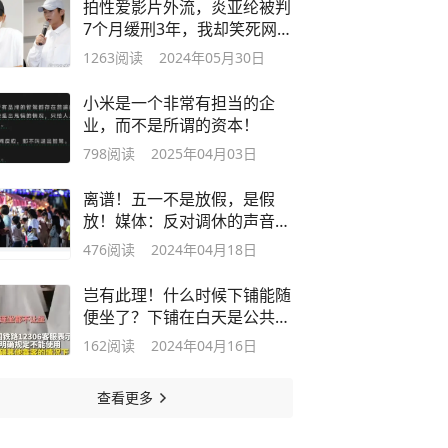
拍性爱影片外流，炎亚纶被判
7个月缓刑3年，我却笑死网友
评论区
1263
阅读
2024年05月30日
小米是一个非常有担当的企
业，而不是所谓的资本！
798
阅读
2025年04月03日
离谱！五一不是放假，是假
放！媒体：反对调休的声音不
能装听不到
476
阅读
2024年04月18日
岂有此理！什么时候下铺能随
便坐了？下铺在白天是公共座
位！
162
阅读
2024年04月16日
查看更多