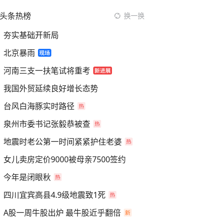
头条热榜
换一换
夯实基础开新局
北京暴雨
河南三支一扶笔试将重考
我国外贸延续良好增长态势
台风白海豚实时路径
泉州市委书记张毅恭被查
地震时老公第一时间紧紧护住老婆
女儿卖房定价9000被母亲7500签约
今年是闭眼秋
四川宜宾高县4.9级地震致1死
A股一周牛股出炉 最牛股近乎翻倍