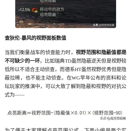
查狄伦
-暴风的视野面板数值
当我们衡量战车的侦查能力时，
视野范围和隐蔽值
都是
不可缺少的一环
，比如瑞典
TD虽然隐蔽逆天但是视野较
低所以不适合主动侦查，而德系HT虽然视野优秀但是隐
蔽拉稀，也不能主动侦查。在WG早年公布的资料和论
坛玩家的推演中，可以大致了解到隐蔽和视野的对抗公
式为——
为了便于大家理解点亮范围公式，下面小编举两个实