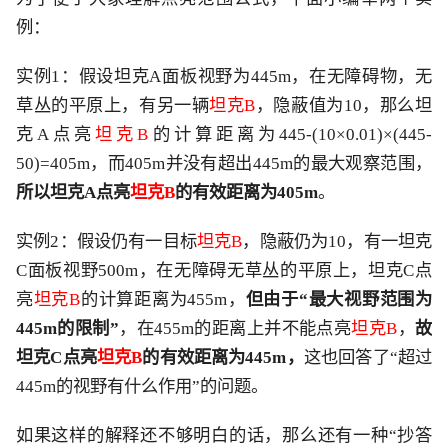
例：
实例
1：假设坦克A面板视野为445m，在无障碍物，无
草丛的平原上，有另一辆
坦克
B
，隐蔽值为
10，那么坦
克A点亮
坦克
B
的计算距离为
445-(10×0.01)×(445-
50)=405m，而405m并没有超出445m的最大观察范围，
所以坦克
A点亮
坦克
B
的有效距离为
405m
。
实例
2：假设仍有一目标
坦克
B
，隐蔽仍为
10，有一坦克
C面板视野500m，在无障碍无草丛的平原上，坦克C点
亮
坦克
B
的计算距离为
455m，
但由于
“最大视野范围为
445m的限制”
，在
455m的距离上并不能点亮
坦克
B
，
故
坦克
C点亮
坦克
B
的有效距离为
445m，
这也回答了
“超过
445m的视野有什么作用”的问题。
如果这样的解释还不够明白的话，那么还有一种
“抄答