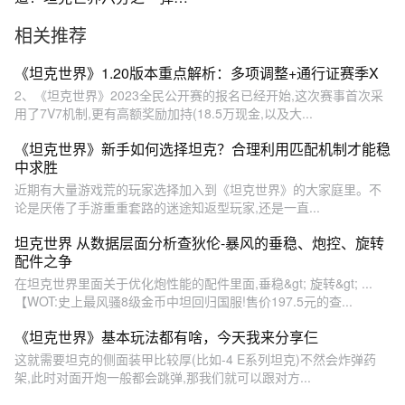
机制详解！ #坦克世界 #坦克
相关推荐
世界烽火三月
《坦克世界》1.20版本重点解析：多项调整+通行证赛季X
2、《坦克世界》2023全民公开赛的报名已经开始,这次赛事首次采
用了7V7机制,更有高额奖励加持(18.5万现金,以及大...
《坦克世界》新手如何选择坦克？合理利用匹配机制才能稳
中求胜
近期有大量游戏荒的玩家选择加入到《坦克世界》的大家庭里。不
论是厌倦了手游重重套路的迷途知返型玩家,还是一直...
坦克世界 从数据层面分析查狄伦-暴风的垂稳、炮控、旋转
配件之争
在坦克世界里面关于优化炮性能的配件里面,垂稳&gt; 旋转&gt; ...
【WOT:史上最风骚8级金币中坦回归国服!售价197.5元的查...
《坦克世界》基本玩法都有啥，今天我来分享仨
这就需要坦克的侧面装甲比较厚(比如-4 E系列坦克)不然会炸弹药
架,此时对面开炮一般都会跳弹,那我们就可以跟对方...