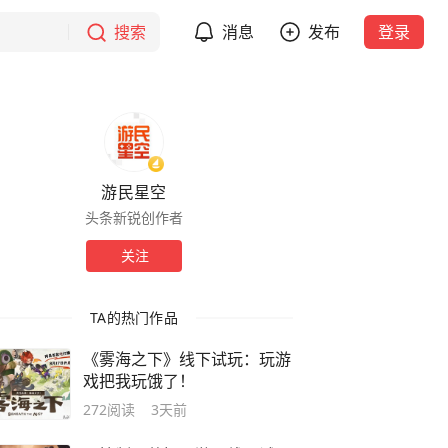
搜索
消息
发布
登录
游民星空
头条新锐创作者
关注
TA的热门作品
《雾海之下》线下试玩：玩游
戏把我玩饿了！
272
阅读
3天前