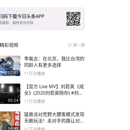
扫码下载今日头条APP
看最新、最热资讯内容
精彩视频
换一换
李胤志：在北京，我比台湾的
同龄人有更多选择
07:43
11万
次播放
【官方 Live MV】刘若英《成
全》(2020刘若英陪你) #刘若
英 #成全
05:24
11万
次播放
猛兽派对荒野大膘客模式发现
无赖玩法！走对手的路让对手
无路可走
04:43
11万
次播放