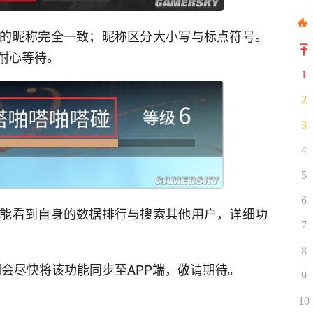
的昵称完全一致；昵称区分大小写与标点符号。
耐心等待。
1
2
3
4
5
6
能看到自身的数据排行与搜索其他用户，详细功
7
8
会尽快将该功能同步至APP端，敬请期待。
9
10