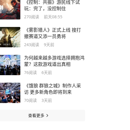
《控制：共振》游民线下试
玩：完了，没控制住
270
阅读
前天08:55
《雾影猎人》正式上线 搜打
撤赛道又添一员勇将
243
阅读
9天前
为何越来越多游戏选择拥抱鸿
蒙？这款游戏道出真相
76
阅读
6天前
《饿狼 群狼之城》制作人采
访 更多新角色即将到来
70
阅读
3天前
查看更多