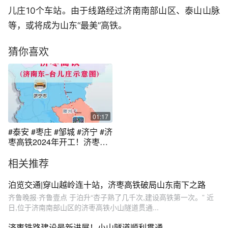
儿庄10个车站。由于线路经过济南南部山区、泰山山脉
等，或将成为山东“最美”高铁。
猜你喜欢
01:17
#泰安 #枣庄 #邹城 #济宁 #济
枣高铁2024年开工！济枣高
铁真的来了！恭喜台儿庄 枣
相关推荐
庄 滕州 邹城 曲阜 宁阳 泰山
济南南山；济枣高速铁路即
济南至枣庄高速铁路，简称
泊览交通|穿山越岭连十站，济枣高铁破局山东南下之路
“济枣高铁”，是山东省规划建
齐鲁晚报·齐鲁壹点 于泊升“杏子熟了几千次,建设高铁第一次。” 近
设的一条旅游高铁通道。济
日,位于济南南部山区的济枣高铁小山隧道贯通...
枣高铁位于山东省中南部，
线路起自济南东站，终至台
济枣铁路建设最新进展！小山隧道顺利贯通