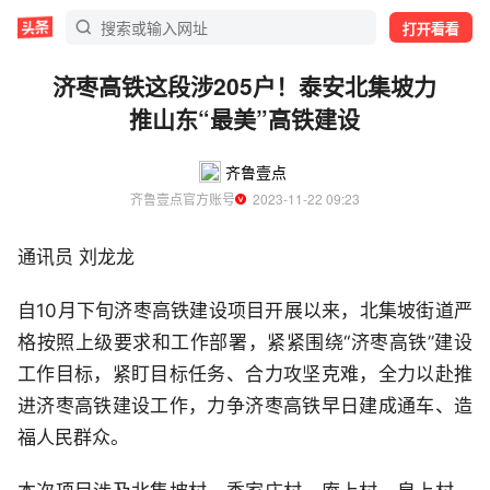
打开看看
济枣高铁这段涉205户！泰安北集坡力
推山东“最美”高铁建设
齐鲁壹点
齐鲁壹点官方账号
  2023-11-22 09:23
通讯员 刘龙龙
自10月下旬济枣高铁建设项目开展以来，北集坡街道严
格按照上级要求和工作部署，紧紧围绕“济枣高铁”建设
工作目标，紧盯目标任务、合力攻坚克难，全力以赴推
进济枣高铁建设工作，力争济枣高铁早日建成通车、造
福人民群众。