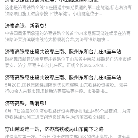
儿庄站，正线路线全长约
这也是济枣铁路全线18座隧道中如期贯通的第二座隧道,标志着济枣
268.6公里（新建正线263.3
铁路项目施工进度条按下“快车键”。小山隧道位于...
公里，利用既有工程5.3公
里），全线设车站10座，设
济枣高铁，新消息！
计速度为350公里/小时。 全
中铁四局集团承建的济枣铁路全线首个64米悬臂现浇连续梁在济枣
线共设济南东站、港沟站、
铁路济莱济滨联络线特大桥顺利合龙,为济枣铁路加快...
济南南山站、泰安东站、宁
阳东站、曲阜东站、邹城东
济枣高铁枣庄段共设枣庄南、滕州东和台儿庄3座车站
站、滕州东站、枣庄南站和
台儿庄10座车站。其中济南
踏勘现场新建济南至枣庄铁路位于山东省中南部,线路起自济南市经
东站、曲阜东站、滕州东站
泰安、济宁,至枣庄市台儿庄区。正线全长265.57km...
为既有站。 济枣高铁这条铁
路线最主要承担的就是沿线
济枣高铁枣庄段共设枣庄南、滕州东和台儿庄3座车站
城市的客流量为主，同时还
5月26日,国铁集团经规院副院长陈耀明,山东铁路投资控股... 领导一
有兼顾一些长途经过客流区
行60余人来我市现场踏勘济枣高铁枣庄段。市委副书...
域性的高速铁路。当这条高
铁路线顺利开通之后，对改
济枣高铁，新消息！
善京沪高铁通道上面的客流
6月17日凌晨3:00,济枣铁路建设再传捷报!经过456个昼夜的... 为济
量会有很大的好处。这条铁
枣铁路加快施工进度创造良好条件,为济滨高铁全线顺...
路线是中铁二院进行设计，
并且在山东四横六纵高铁网
穿山越岭连十站，济枣高铁破局山东南下之路
络中占据很重要的位置。
建设高铁第一次。” 近日,位于济南南部山区的济枣高铁小... 济枣高