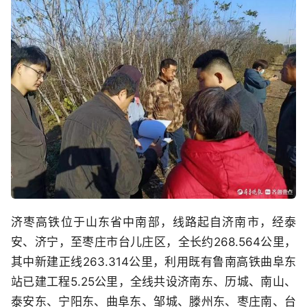
济枣高铁位于山东省中南部，线路起自济南市，经泰
安、济宁，至枣庄市台儿庄区，全长约268.564公里，
其中新建正线263.314公里，利用既有鲁南高铁曲阜东
站已建工程5.25公里，全线共设济南东、历城、南山、
泰安东、宁阳东、曲阜东、邹城、滕州东、枣庄南、台