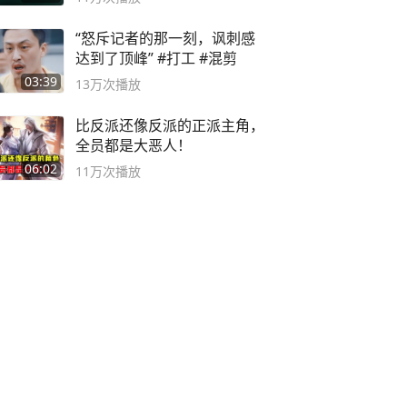
“怒斥记者的那一刻，讽刺感
达到了顶峰” #打工 #混剪
03:39
13万
次播放
比反派还像反派的正派主角，
全员都是大恶人！
06:02
11万
次播放