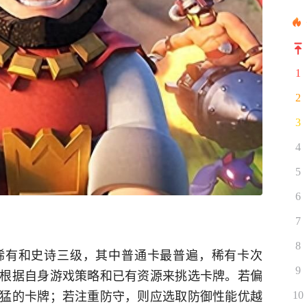
1
2
3
4
5
6
7
8
稀有和史诗三级，其中普通卡最普遍，稀有卡次
9
根据自身游戏策略和已有资源来挑选卡牌。若偏
猛的卡牌；若注重防守，则应选取防御性能优越
10