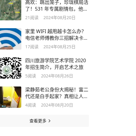
高欢：跳出笼子，珍珑棋局活
了！531 年专属剧情包，他如
何解锁？
21
阅读
2024年08月20日
家里 WIFI 越用越卡怎么办？
电信老师傅教你三招解决卡顿
问题
17
阅读
2024年08月25日
四川旅游学院艺术学院 2020
年招生简介，开启艺术之旅
5
阅读
2024年08月26日
梁静茹老公身份大揭秘！富二
代还是白手起家？真相让人惊
讶
4
阅读
2024年08月20日
查看更多