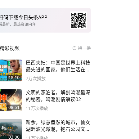
扫码下载今日头条APP
看最新、最热资讯内容
精彩视频
换一换
巴西夫妇：中国是世界上科技
最先进的国家，他们生活在
2999年
18:10
7万
次播放
文明的漂泊者，解剖鸣潮最深
的秘密，鸣潮剧情解读02
08:51
11万
次播放
新余，绿意盎然的城市，仙女
湖畔波光潋滟，抱石公园文化
深邃……
03:00
11万
次播放