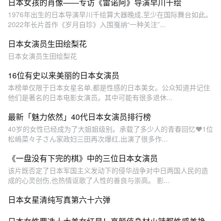
日本女孩的肖像——专访《雷诺阿》导演早川千绘
1976年出生的日本导演早川千绘算大器晚成,至少在国际舞台如此。
2022年长片首作《岁月自珍》入围戛纳“一种关注”...
日本女演员生田绘梨花
日本女演员生田绘梨花
16位有史以来美丽的日本女演员
本榜单仅限于日本女星名单,都是性感的日本美女。公众知道并记住
他们是著名的日本电影女演员。其中可能有很多退休...
最新「魅力依然」40代日本女演员排行榜
40岁的女性已经成为了大姐姐级别。承载了多少人的青春回忆❤1位
松嶋菜々子さん家政妇三田再次爆红,出演了很多作...
《一盘没有下完的棋》中的三位日本女演员
该片既否定了日本军国主义发动下的侵华战争对中日两国人民的造
成的心灵创伤,也热情讴歌了人性的善良与崇高。 影...
日本女星清纯写真第六十六弹