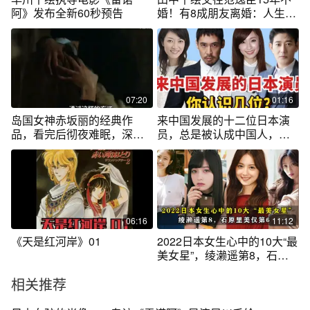
阿》发布全新60秒预告
婚！有8成朋友离婚：人生有
很多选择
07:20
01:16
岛国女神赤坂丽的经典作
来中国发展的十二位日本演
品，看完后彻夜难眠，深陷
员，总是被认成中国人，你
其中，也是80年
都认识谁？
06:16
11:12
《天是红河岸》01
2022日本女生心中的10大“最
美女星”，绫濑遥第8，石原
里美仅第6
相关推荐