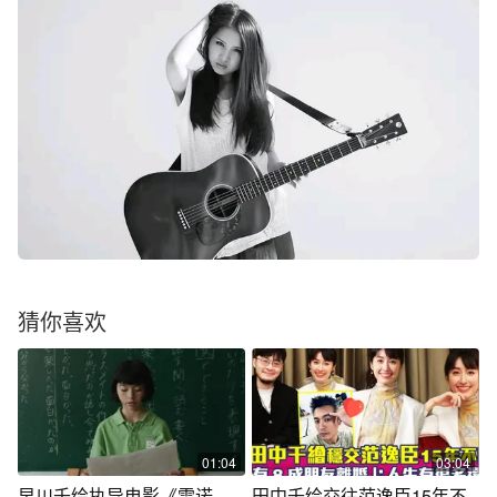
猜你喜欢
01:04
03:04
早川千绘执导电影《雷诺
田中千绘交往范逸臣15年不