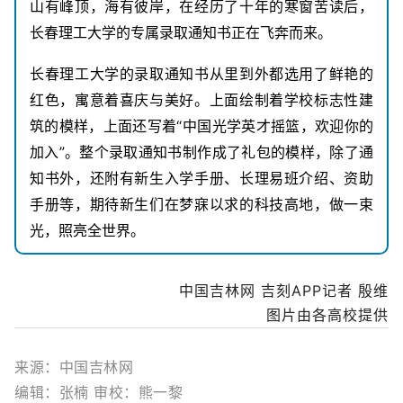
山有峰顶，海有彼岸，在经历了十年的寒窗苦读后，
长春理工大学的专属录取通知书正在飞奔而来。
长春理工大学的录取通知书从里到外都选用了鲜艳的
红色，寓意着喜庆与美好。上面绘制着学校标志性建
筑的模样，上面还写着“中国光学英才摇篮，欢迎你的
加入”。整个录取通知书制作成了礼包的模样，除了通
知书外，还附有新生入学手册、长理易班介绍、资助
手册等，期待新生们在梦寐以求的科技高地，做一束
光，照亮全世界。
中国吉林网 吉刻APP记者 殷维
图片由各高校提供
来源：中国吉林网
编辑：张楠
审校：熊一黎