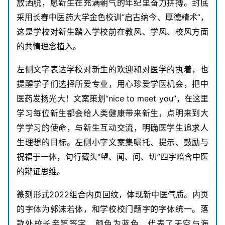
放洒脱，愿新生在充满朝气的年纪里奋力拼搏。封底
采用长春中医药大学金色校训“启古纳今、厚德精术”，
这是学校对新生踏入学校前在教风、学风、校风方面
的共情理念植入。
左侧文字表达学校对新生的欢迎和对医学的执着，也
提醒学子们选择所爱专业，用心珍爱学医机会，把中
医药发扬光大！文案策划“nice to meet you”，在这里
学习每位新生都会给人类健康带来新生，点明来到大
学学习的使命，与新生互动交流，明确医学生追求人
生理想的目标。左侧小字文案集嘱托、提示、鼓励与
祝福于一体，句行藏头“望、闻、问、切”四字暗含中医
的辩证思维。
篆刻形式2022组合内页回纹，体现新中医气质。内页
的字体为郭沫若体，和学校校门题字的字体统一。落
款处校长亲笔签字，颜色为蓝色，代表了天空与海