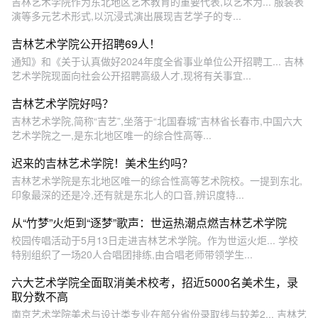
吉林艺术学院作为东北地区艺术教育的重要代表,以艺术为... 服装表
演等多元艺术形式,以沉浸式演出展现吉艺学子的专...
吉林艺术学院公开招聘69人！
通知》和《关于认真做好2024年度全省事业单位公开招聘工... 吉林
艺术学院现面向社会公开招聘高级人才,现将有关事宜...
吉林艺术学院好吗？
吉林艺术学院,简称“吉艺”,坐落于“北国春城”吉林省长春市,中国六大
艺术学院之一,是东北地区唯一的综合性高等...
迟来的吉林艺术学院！美术生约吗？
吉林艺术学院是东北地区唯一的综合性高等艺术院校。一提到东北,
印象最深的还是冷,还有就是东北人的口音,辨识度特...
从“竹梦”火炬到“逐梦”歌声：世运热潮点燃吉林艺术学院
校园传唱活动于5月13日走进吉林艺术学院。作为世运火炬... 学校
特别组织了一场20人合唱团排练,由合唱老师带领学生...
六大艺术学院全面取消美术校考，招近5000名美术生，录
取分数不高
南京艺术学院美术与设计类专业在部分省份录取线与较差2... 吉林艺