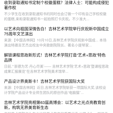
收到录取通知书定制个校徽蛋糕？法律人士：可能构成侵犯
著作权
不少学生在收到录取通知书的同时也会订做一个印有自己学校校徽
的蛋糕,来和录取通知书一起拍照打卡庆祝。不少准大...
以艺术向祖国深情告白！吉林艺术学院举行庆祝新中国成立
75周年文艺演出
来源:【中国吉林网】10月10日,吉林艺术学院庆祝新中国成... 本场
演出特邀吉艺杰出校友中央歌剧院院长、著名小提琴家...
解锁课程思政新形式！吉林艺术学院打造“艺术+思政”特色
品牌
日前,“‘崇德为艺·丹心尽美’—— 吉林艺术学院‘艺术+思政’暨课程思政
成果汇报展览”在吉林艺术学院美术馆举...
产品设计界奥斯卡！吉林艺术学院获国际大奖
来源:【中国吉林网】近日,吉林艺术学院斩获一项国际大奖,该校设
计学院产品设计专业师生团队的原创作品“电脑猫”...
吉林艺术学院亮相第63届高博会：以艺术之光点亮教育创
新，构筑无界美育新生态