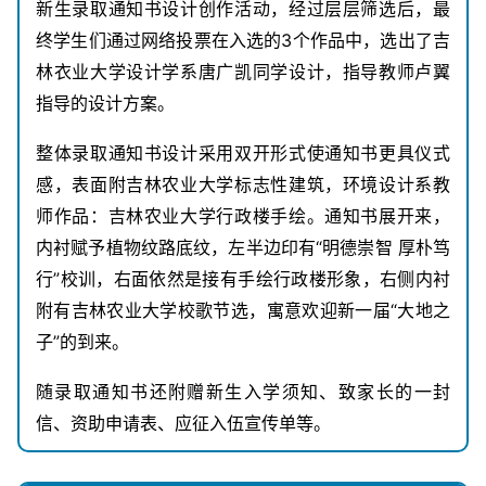
新生录取通知书设计创作活动，经过层层筛选后，最
终学生们通过网络投票在入选的3个作品中，选出了吉
林衣业大学设计学系唐广凯同学设计，指导教师卢翼
指导的设计方案。
整体录取通知书设计采用双开形式使通知书更具仪式
感，表面附吉林农业大学标志性建筑，环境设计系教
师作品：吉林农业大学行政楼手绘。通知书展开来，
内衬赋予植物纹路底纹，左半边印有“明德崇智 厚朴笃
行”校训，右面依然是接有手绘行政楼形象，右侧内衬
附有吉林农业大学校歌节选，寓意欢迎新一届“大地之
子”的到来。
随录取通知书还附赠新生入学须知、致家长的一封
信、资助申请表、应征入伍宣传单等。