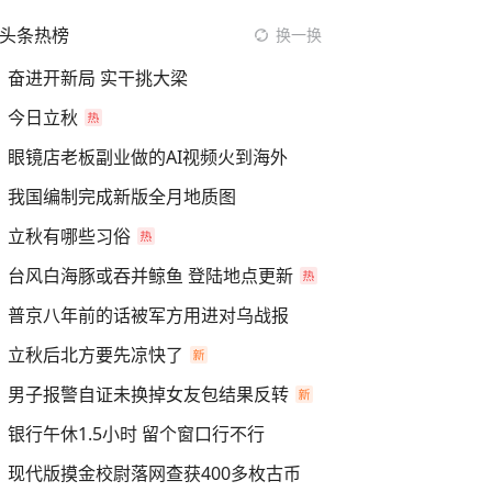
头条热榜
换一换
奋进开新局 实干挑大梁
今日立秋
眼镜店老板副业做的AI视频火到海外
我国编制完成新版全月地质图
立秋有哪些习俗
台风白海豚或吞并鲸鱼 登陆地点更新
普京八年前的话被军方用进对乌战报
立秋后北方要先凉快了
男子报警自证未换掉女友包结果反转
银行午休1.5小时 留个窗口行不行
现代版摸金校尉落网查获400多枚古币