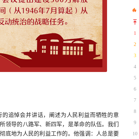
1
2
3
4
5
6
7
8
行的追悼会并讲话，阐述为人民利益而牺牲的意
所领导的八路军、新四军，是革命的队伍。我们
9
彻底地为人民的利益工作的。他强调：人总是要
10