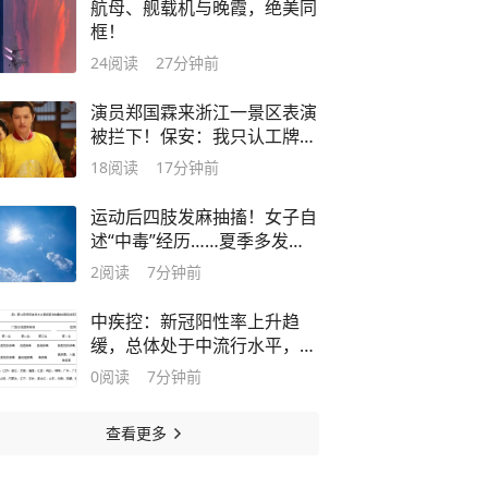
航母、舰载机与晚霞，绝美同
框！
24
阅读
27分钟前
演员郑国霖来浙江一景区表演
被拦下！保安：我只认工牌，
网友：你要说我是李世民
18
阅读
17分钟前
运动后四肢发麻抽搐！女子自
述“中毒”经历……夏季多发，
医生紧急提醒
2
阅读
7分钟前
中疾控：新冠阳性率上升趋
缓，总体处于中流行水平，南
方显著高于北方
0
阅读
7分钟前
查看更多