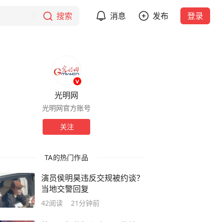
搜索
消息
发布
登录
光明网
光明网官方账号
关注
TA的热门作品
演员侯明昊违反交规被约谈？
当地交警回复
42
阅读
21分钟前