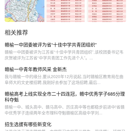
相关推荐
赣榆一中团委被评为省“十佳中学共青团组织”
赣榆一中团委被评为江苏省“十佳中学共青团组织”,该校团委书记韦
庆贺被评为江苏省“中学共青团工作先进个人”。...
赣榆一中青年教师风采 金新杰
我与赣榆一中的缘分,要从2020年12月说起,当时赣榆区教育局在曲
阜师大的文史楼招聘,我刚好去参加了这场招聘,最后...
赣榆高考上线实现全市二十四连冠，赣中优秀学子685分理
科夺魁
赣榆一中、城头高中、赣马高中、厉庄高中等也都稳步前进中!省赣
中优秀学子连续两年全市理科夺魁赣榆区高级中学刘...
招生选拔有哪些新变化