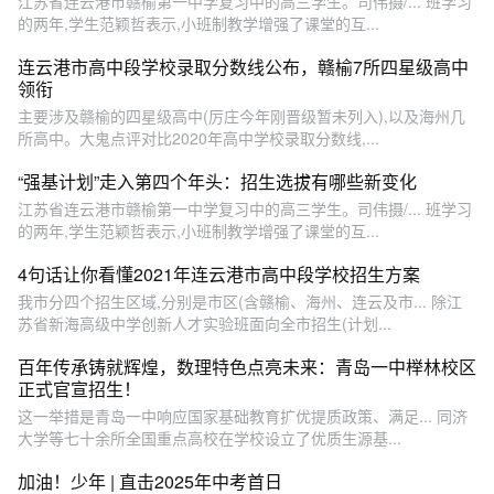
江苏省连云港市赣榆第一中学复习中的高三学生。司伟摄/... 班学习
的两年,学生范颖哲表示,小班制教学增强了课堂的互...
连云港市高中段学校录取分数线公布，赣榆7所四星级高中
领衔
主要涉及赣榆的四星级高中(厉庄今年刚晋级暂未列入),以及海州几
所高中。大鬼点评对比2020年高中学校录取分数线,...
“强基计划”走入第四个年头：招生选拔有哪些新变化
江苏省连云港市赣榆第一中学复习中的高三学生。司伟摄/... 班学习
的两年,学生范颖哲表示,小班制教学增强了课堂的互...
4句话让你看懂2021年连云港市高中段学校招生方案
我市分四个招生区域,分别是市区(含赣榆、海州、连云及市... 除江
苏省新海高级中学创新人才实验班面向全市招生(计划...
​百年传承铸就辉煌，数理特色点亮未来：青岛一中榉林校区
正式官宣招生！
这一举措是青岛一中响应国家基础教育扩优提质政策、满足... 同济
大学等七十余所全国重点高校在学校设立了优质生源基...
加油！少年 | 直击2025年中考首日