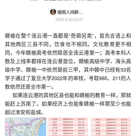
烟雨人间醉相思
2022-6-23 23:27
赣榆在整个连云港一直都是“奇葩另类”，首先言语上和
其他两区三县不同，饮食也不相同。文化教育更不相
同，今年赣榆高考依然稳居全连云港第一；高考本科人
数及上线率都排在连云港首位。赣榆高级中学、海头高
级中学、赣榆一中依然是前三甲，其中赣中已经有53名
学子通过了复旦大学2022年的审核，考取985、211的人
数依然还是全市第一。
     如果连云港的其他区县也能和赣榆的教育一样，那就
能赶上苏南了。如果经济上也能象赣榆一样那至少也能
超过淮安和盐城。