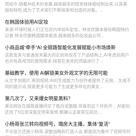
而如今,随着AI技术的发展,越来越多的短发妹妹被绘制出来,以其美
丽和特色,成为了艺术家们不断探索和创造的对象。...
在韩国体验用AI定妆
来源:环球时报人们正在店内体验AI定妆。林龙优摄本报驻韩国特约
记者 林龙优据韩国媒体报道,越来越多的化妆品公司...
小商品城“牵手”AI 全链路智能化发展赋能小市场焕新
这款发夹与普通发夹最大的区别体现在了产品结构上,AI考虑到用户
也许有高颅顶的使用需求,特意在发夹的顶端进行了...
基础教学，使用 AI解锁美女外观文字的无限可能
从文字到图片,再到视频,AI的生成能力为创作者提供了无限... 生成不
同的提示词,探索更多可能为了生成更多样化的美女...
第几次了，又来爆女明星黑料？
某位网友在戚薇直播间买了瓶白泥面膜;但直到这个月拆开... AI鉴别,
还找了5位资深鉴定师来复核,都确认这是常见高仿...
小杨哥张兰转向视频号，塌房大主播，集体“复活”
不论张兰还是小杨哥,调整战略和打造人设,都是因为看中了视频号的