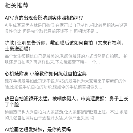
相关推荐
AI写真的出现会影响到实体照相馆吗？
AI生成写真优点就是门槛低,在家可以自己制作,相比较照相馆来说更
具性价比,但是完全取代目前还谈不上,照相馆还是...
护肤‖让明星告诉你，敷面膜后该如何自拍（文末有福利，
土豪送面膜）
每个女生都相信自己是最美的,秀颜值最好的方式当然是自拍啊。 护
肤还是自拍呢? 再这样出来,下次我报警了哦~ 一个...
心机婊附身 小编教你如何练就自拍宝典
现在手机发展如此迅速不说,科技的发展也为大家带来了更新鲜的体
验,比如说手机自拍的功能,现如今的手机前置摄像头...
热巴自拍滤镜开太猛，被嘲像假人，审美遭质疑：鼻子上长
了个脸
迪丽热巴也大秀自拍为大家鼓劲,让大家都醒醒赶紧上班。不过,她晒
的几张自拍照片由于滤镜开太猛,人像严重失真,引...
AI绘画之短发妹妹，是你的菜吗