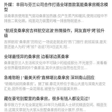
外媒：丰田与芬兰公司合作打造全球首款氢能桑拿房概念模
型
该桑拿房使用氢气驱动桑拿加热器,仅产生蒸汽和暖风,使用过程中不
排放二氧化碳。纯氢动力装置的唯一排放物就是水...
"航班变桑拿房吉祥航空这波‘热情操作，网友直呼‘烤’验升
级
吉祥航班“桑拿房”历险记:一场说走就走的“热”门旅行 航班延误,是天
意还是人为的“烤”验? 话说7月3日这天,阳...
全球最怪异的桑拿房 边看球边蒸桑拿
桑拿是芬兰人生活和文化中不可缺少的组成部分,不光是芬... 来看看
全世界最怪异的5个桑拿浴,其中大部分自然也在芬兰...
急难愁盼 | “最美天桥”直梯堪比桑拿房 深圳南山回应
“轿厢内如同桑拿房”。据了解,春花天桥位于南山大道与深南大道交
汇处,因外形像一朵花得名,被誉为“深圳最美天桥...
藏在豪宅别墅里的桑拿房，很多有钱人都没见过！
春亭致力于大宅全案定制,22年只为精英人士研究精造空间、精造生
活,这篇文章就为大家从别墅桑拿房的设计展开,供有...