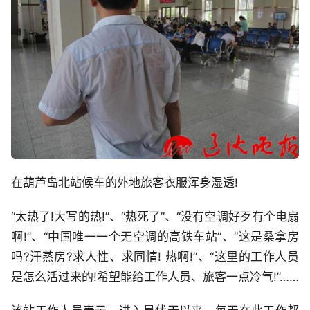
在葫芦岛北站候车的外地旅客衣服浑身湿透!
“太热了!大写的热!”、“热死了”、“没有空调好歹有个电扇
啊!”、“中国唯一一个无空调的高铁车站”、“这是桑拿房
吗?汗蒸房?求人性、求同情! 热啊!”、“这里的工作人员
是怎么活过来的!希望能给工作人员、旅客一点冷气!”……