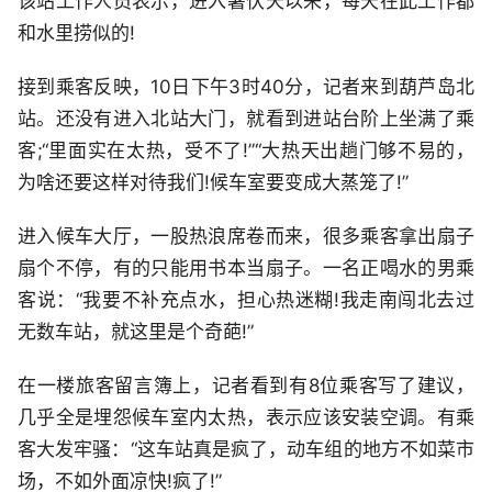
该站工作人员表示，进入暑伏天以来，每天在此工作都
和水里捞似的!
接到乘客反映，10日下午3时40分，记者来到葫芦岛北
站。还没有进入北站大门，就看到进站台阶上坐满了乘
客;“里面实在太热，受不了!”“大热天出趟门够不易的，
为啥还要这样对待我们!候车室要变成大蒸笼了!”
进入候车大厅，一股热浪席卷而来，很多乘客拿出扇子
扇个不停，有的只能用书本当扇子。一名正喝水的男乘
客说：“我要不补充点水，担心热迷糊!我走南闯北去过
无数车站，就这里是个奇葩!”
在一楼旅客留言簿上，记者看到有8位乘客写了建议，
几乎全是埋怨候车室内太热，表示应该安装空调。有乘
客大发牢骚：“这车站真是疯了，动车组的地方不如菜市
场，不如外面凉快!疯了!”