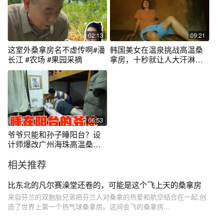
02:13
09:21
这室外桑拿房名不虚传啊#潘
韩国美女在温泉挑战高温桑
长江 #农场 #果园采摘
拿房，十秒就让人大汗淋
漓，太过瘾了！
06:53
爷爷只能和孙子睡阳台？设
计师爆改广州海珠高温桑拿
房！
相关推荐
比东北的凡尔赛澡堂还卷的，可能是这个飞上天的桑拿房
来自芬兰的双胞胎兄弟把芬兰人对桑拿的热爱和航空结合在一起,创
造了世界上第一个热气球桑拿房。这间会飞的桑拿房...