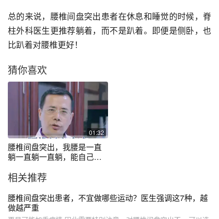
总的来说，腰椎间盘突出患者在休息和睡觉的时候，脊
柱外科医生更推荐躺着，而不是趴着。即便是侧卧，也
比趴着对腰椎更好！
猜你喜欢
01:32
腰椎间盘突出，我腰是一直
躺一直躺一直躺，能自己躺
好吗？#健康 #医学科普 #腰
相关推荐
椎间盘突出
腰椎间盘突出患者，不宜做哪些运动？医生强调这7种，越
做越严重