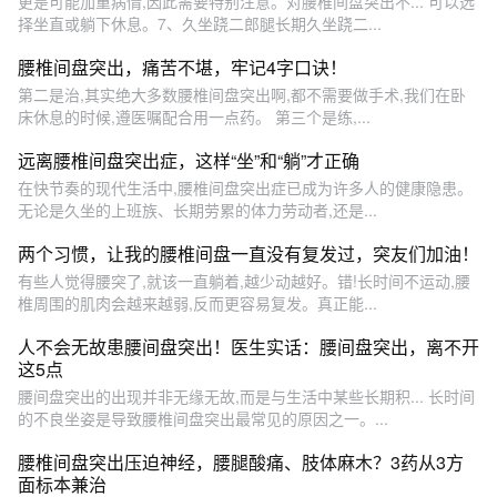
更是可能加重病情,因此需要特别注意。对腰椎间盘突出不... 可以选
择坐直或躺下休息。7、久坐跷二郎腿长期久坐跷二...
腰椎间盘突出，痛苦不堪，牢记4字口诀！
第二是治,其实绝大多数腰椎间盘突出啊,都不需要做手术,我们在卧
床休息的时候,遵医嘱配合用一点药。 第三个是练,...
远离腰椎间盘突出症，这样“坐”和“躺”才正确
在快节奏的现代生活中,腰椎间盘突出症已成为许多人的健康隐患。
无论是久坐的上班族、长期劳累的体力劳动者,还是...
两个习惯，让我的腰椎间盘一直没有复发过，突友们加油！
有些人觉得腰突了,就该一直躺着,越少动越好。错!长时间不运动,腰
椎周围的肌肉会越来越弱,反而更容易复发。真正能...
人不会无故患腰间盘突出！医生实话：腰间盘突出，离不开
这5点
腰间盘突出的出现并非无缘无故,而是与生活中某些长期积... 长时间
的不良坐姿是导致腰椎间盘突出最常见的原因之一。...
腰椎间盘突出压迫神经，腰腿酸痛、肢体麻木？3药从3方
面标本兼治