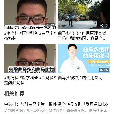
01:27
02:13
#疼痛科 #医学科普 #曲马多#
曲马多“多多” 作用原理类似
布洛芬
于吗啡和海洛因，容易产生
药物依赖
00:49
02:06
#疼痛科 #医学科普 #曲马多#
曲马多缓释片的使用说明
氨酚曲马多
相关推荐
中关村：盐酸曲马多片一致性评价申报收到《受理通知书》
盐酸曲马多片(规格:50mg)一致性评价申请获得受理。 曲马多临床