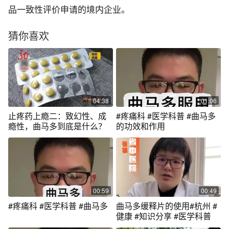
品一致性评价申请的境内企业。
猜你喜欢
04:38
01:06
止疼药上瘾二：致幻性、成
#疼痛科 #医学科普 #曲马多
瘾性，曲马多到底是什么？
的功效和作用
00:59
00:49
#疼痛科 #医学科普 #曲马多
曲马多缓释片的使用#杭州 #
健康 #知识分享 #医学科普