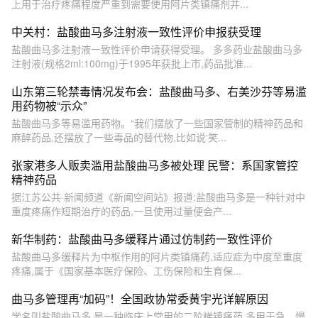
上用于治疗疼痛程度严重到需要使用阿片类镇痛剂并...
中关村：盐酸曲马多注射液一致性评价申报获受理
盐酸曲马多注射液一致性评价申请获得受理。 多多药业盐酸曲马多
注射液(规格2ml:100mg)于1995年获批上市,药品批准...
山东第三轮禁毒情况发布会：盐酸曲马多、右美沙芬等易滥
用药物被“示众”
盐酸曲马多等易滥用药物。“我们摆放了一些国家管制的精神药品和
麻醉药品,还摆放了一些毒品的替代物,比如说‘笑...
张家港多人贩卖滥用盐酸曲马多被处理 民警：系国家管控
精神药品
据江苏公共·新闻频道《新闻空间站》报道:盐酸曲马多是一种针对中
重度疼痛作短期治疗的药品,一旦使用过量便会产...
新华制药：盐酸曲马多缓释片通过仿制药一致性评价
盐酸曲马多缓释片为中枢作用的阿片类镇痛药,适应症为中度至重度
疼痛,属于《国家基本医疗保险、工伤保险和生育保...
曲马多管理再“加码”！全国政协常委黄宇光详解原因
学名叫盐酸曲马多,是一种临床上常用的二阶梯镇痛药,多用于急、慢