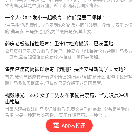
性疼痛,尤其是中度疼痛。近年来,随着我国疼痛治...
一个人带6个发小一起吸毒，你们是要闹哪样？
“曲马多”系列案件。7位不到30岁的发小同时涉案。救命... 双重身份
的“曲马多”曲马多通用名为盐酸曲马多,其主要...
药房老板被指控贩毒：重审时检方撤诉，已获国赔
公开资料显示,复方曲马多片是一种复方制剂,每片含有盐酸曲马多五
十毫克,具有镇痛消炎的功效,在临床上常用来缓解...
售卖癌症药物被以贩毒罪判刑？是否又是新闻学立大功？
首先,我们当然应该看看这个所谓的止痛药到底是什么,报道里说是盐
酸曲马多和奥斯康定,但仅仅只是介绍了这是国家管...
视频曝光！20岁女子与男友在家偷尝禁药，警方凌晨冲进
出租屋……
当事人现身说法曲马多详解曲马多,英文名Tramadol,全名是盐酸曲
马多,它是一种鸦片类药物,主要用作镇痛药。一种含...
App内打开