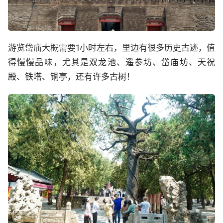
游览岱庙大概需要1小时左右，里边有很多历史古迹，值
得慢慢品味，尤其是
双龙池、遥参坊、岱庙坊、天祝
殿、铁塔、铜亭，还有许多古树！