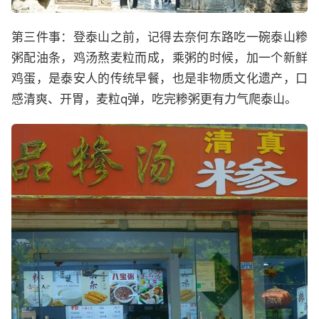
第三件事：登泰山之前，记得去奈何东路吃一碗泰山糁
粥配油条，鸡汤熬麦粒而成，乘粥的时候，加一个新鲜
鸡蛋，是泰安人的传统早餐，也是非物质文化遗产，口
感清爽、开胃，麦粒q弹，吃完糁粥更有力气爬泰山。