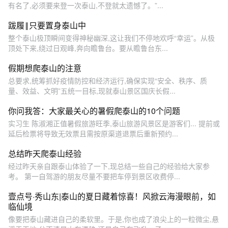
有名了,必须要来登一次泰山,不登就太遗憾了。”...
跋履‖只要置身泰山中
整个泰山极顶瞬间变得神秘幽深,这让我们不停地欢呼“幸运”。从极
顶处下来,绕过日观峰,奔向瞻鲁台。要从瞻鲁台东...
假期想爬泰山的注意
总要求,统筹抓好疫情防控和经济运行,确保实现“安全、秩序、质
量、效益、文明”五统一目标,现就泰山景区国庆长假...
你问我答：大家最关心的暑假爬泰山的10个问题
实习生 陈淑湘正值暑假旅游旺季,泰山旅游风景区是游客们... 提前或
延后检票将导致无效票且需按原渠道退票后重新预约...
总结昨天爬泰山经验
经过昨天亲自跟泰山体验了一下,现总结一些自己的经验给大家参
考。 第一自驾游的朋友尽量不要把车停到景区收费停...
壹点号·秀山东|泰山的夏日藏着惊喜！风掀云海漫眼前，如
临仙境
像要把泰山藏进自己的柔软里。于是,你也成了浪尖上的一粒微尘,悬