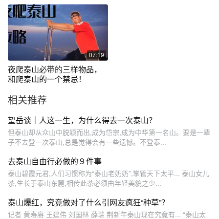
07:19
夜爬泰山必带的三样物品，
和爬泰山的一个禁忌！
相关推荐
望岳谈｜人这一生，为什么得去一次泰山？
但泰山却从众山中脱颖而出,成为岱宗,成为中华第一名山。要是一辈
子不去登一次泰山,总是觉得会有一些遗憾。不登泰...
去泰山自由行必做的９件事
泰山碧霞元君,人们习惯称为“泰山老奶奶”,掌管天下太平... 泰山女儿
茶,生长于泰山东麓,相传此茶必须由年轻美貌之少...
泰山爆红，究竟做对了什么引网友疯狂“种草”？
记者 黄寿赓 王建伟 刘国林 薛瑞 荆新年泰山现在究竟有... “泰山太