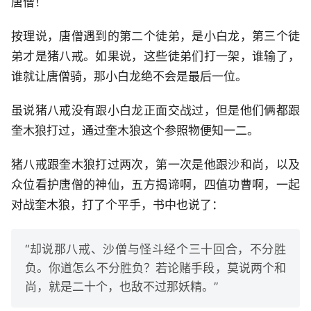
唐僧！
按理说，唐僧遇到的第二个徒弟，是小白龙，第三个徒
弟才是猪八戒。如果说，这些徒弟们打一架，谁输了，
谁就让唐僧骑，那小白龙绝不会是最后一位。
虽说猪八戒没有跟小白龙正面交战过，但是他们俩都跟
奎木狼打过，通过奎木狼这个参照物便知一二。
猪八戒跟奎木狼打过两次，第一次是他跟沙和尚，以及
众位看护唐僧的神仙，五方揭谛啊，四值功曹啊，一起
对战奎木狼，打了个平手，书中也说了：
“却说那八戒、沙僧与怪斗经个三十回合，不分胜
负。你道怎么不分胜负？若论赌手段，莫说两个和
尚，就是二十个，也敌不过那妖精。”