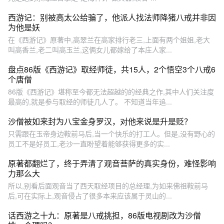
西游记：别被高太公给骗了，他派人找法师降猪八戒并非因
为他是妖
在《西游记》原著中,高翠兰在高家排行老三,上面有两个姐姐,老大
叫高香兰,老二叫高玉兰,这俩女儿都嫁给了本庄人家...
盘点86版《西游记》取经师徒，共15人，2个悟空3个八戒6
个唐僧
86版《西游记》堪称至今都无法超越的的经典之作,其中人们关注度
最高的,就是参与取经的师徒几人了。 不知道当年追...
沙僧被如来封为八宝金身罗汉，对他来说是升是贬？
只需跟在玉帝身边鞍前马后,当一个快乐的打工人。但是,没有野心的
员工不是好员工,老沙一直盼望着能够获得更多的实...
原著都翻烂了，终于弄清了观音菩萨的真实身份，难怪影响
力那么大
所以,别看后面观音当了西天取经项目的总经理,为如来佛祖鞍前马
后,可在实际上,观音侵占了很多本来应该属于灵山的...
话西游之十九：原著是八戒挑担，86版电视剧改为沙僧