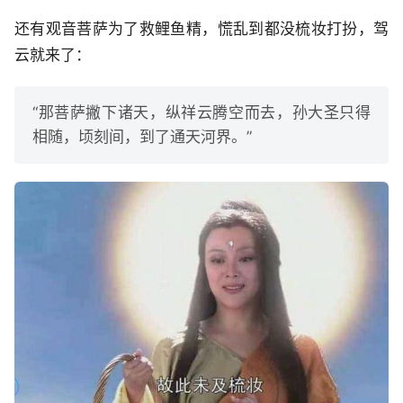
还有观音菩萨为了救鲤鱼精，慌乱到都没梳妆打扮，驾
云就来了：
“那菩萨撇下诸天，纵祥云腾空而去，孙大圣只得
相随，顷刻间，到了通天河界。”