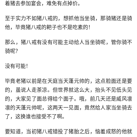
着猪去参加宴会，难免有点掉价。
至于实力不如猪八戒的，想抓他当坐骑，那骑猪还是骑
他，毕竟猪八戒的耙子也不是吃素的！
那么，猪八戒有没有可能主动给人当坐骑呢，管你骑不
骑呢？
没有可能！
毕竟老猪以前是在天庭当天蓬元帅的，这点脸面还是要
的，虽说人走茶凉。但世界就这么大，抬头不见低头见
的，大家见了面总得给个面子。哦，前几天还是威风凛
凛的天蓬元帅呢，这两天一见面，竟然给人家当坐骑去
了，这换谁也接受不了啊。
要知道，当初猪八戒错投了猪胎之后，恼羞成怒的他就