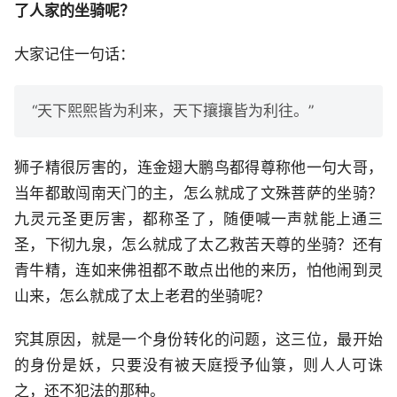
了人家的坐骑呢？
大家记住一句话：
“天下熙熙皆为利来，天下攘攘皆为利往。”
狮子精很厉害的，连金翅大鹏鸟都得尊称他一句大哥，
当年都敢闯南天门的主，怎么就成了文殊菩萨的坐骑？
九灵元圣更厉害，都称圣了，随便喊一声就能上通三
圣，下彻九泉，怎么就成了太乙救苦天尊的坐骑？还有
青牛精，连如来佛祖都不敢点出他的来历，怕他闹到灵
山来，怎么就成了太上老君的坐骑呢？
究其原因，就是一个身份转化的问题，这三位，最开始
的身份是妖，只要没有被天庭授予仙箓，则人人可诛
之，还不犯法的那种。