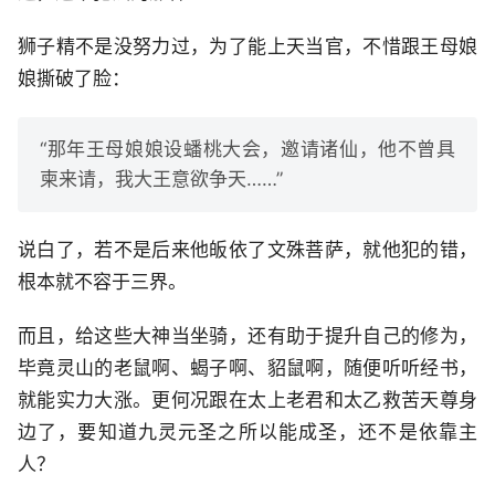
狮子精不是没努力过，为了能上天当官，不惜跟王母娘
娘撕破了脸：
“那年王母娘娘设蟠桃大会，邀请诸仙，他不曾具
柬来请，我大王意欲争天……”
说白了，若不是后来他皈依了文殊菩萨，就他犯的错，
根本就不容于三界。
而且，给这些大神当坐骑，还有助于提升自己的修为，
毕竟灵山的老鼠啊、蝎子啊、貂鼠啊，随便听听经书，
就能实力大涨。更何况跟在太上老君和太乙救苦天尊身
边了，要知道九灵元圣之所以能成圣，还不是依靠主
人？