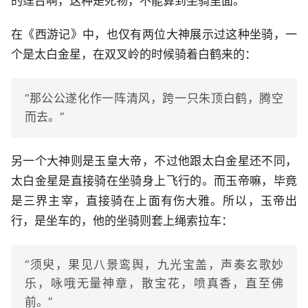
的莲台啊，这种是死物，不能算到坐骑里面。
在《西游记》中，也仅有两位大神展示过这种坐骑，一
个是太白金星，在双叉岭的时候骑着白鹤来的：
“那公公遂化作一阵清风，跨一只朱顶白鹤，腾空
而去。”
另一个大神则是玉皇大帝，不过他跟太白金星还不同，
太白金星是直接骑在坐骑身上飞行的。而玉帝嘛，毕竟
是三界主宰，直接骑在上面有伤大雅。所以，玉帝出
行，是坐车的，他的坐骑则套上绳索拉车：
“须臾，果见八景鸾舆，九光宝盖，声奏玄歌妙
乐，咏哦无量神章，散宝花，喷真香，直至佛
前。”