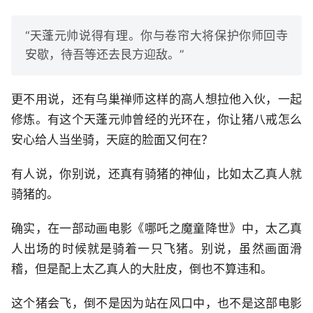
“天蓬元帅说得有理。你与卷帘大将保护你师回寺
安歇，待吾等还去艮方迎敌。”
更不用说，还有乌巢禅师这样的高人想拉他入伙，一起
修炼。有这个天蓬元帅曾经的光环在，你让猪八戒怎么
安心给人当坐骑，天庭的脸面又何在？
有人说，你别说，还真有骑猪的神仙，比如太乙真人就
骑猪的。
确实，在一部动画电影《哪吒之魔童降世》中，太乙真
人出场的时候就是骑着一只飞猪。别说，虽然画面滑
稽，但是配上太乙真人的大肚皮，倒也不算违和。
这个猪会飞，倒不是因为站在风口中，也不是这部电影