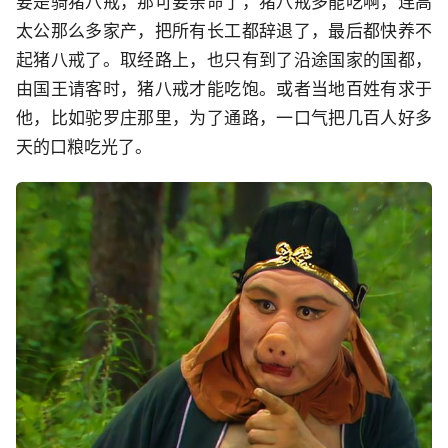
要是骑猪八戒，那可要亲命了，猪八戒多能吃啊，连高
太公那么多家产，把所有长工都辞退了，最后都快养不
起猪八戒了。取经路上，也只有到了沿途国家的国都，
由国王请客时，猪八戒才能吃饱。或者当地百姓有求于
他，比如驼罗庄那里，为了通路，一口气把几百人好多
天的口粮吃光了。