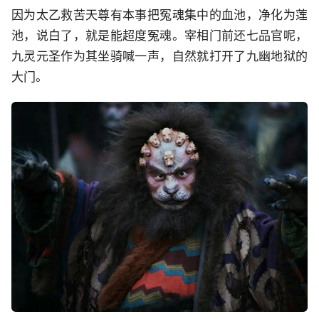
因为太乙救苦天尊有本事把冤魂集中的血池，净化为莲
池，说白了，就是能超度冤魂。宰相门前还七品官呢，
九灵元圣作为其坐骑喊一声，自然就打开了九幽地狱的
大门。