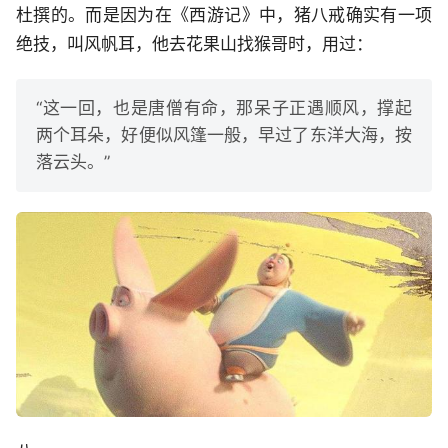
杜撰的。而是因为在《西游记》中，猪八戒确实有一项
绝技，叫风帆耳，他去花果山找猴哥时，用过：
“这一回，也是唐僧有命，那呆子正遇顺风，撑起
两个耳朵，好便似风篷一般，早过了东洋大海，按
落云头。”