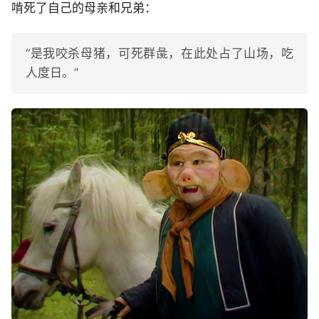
啃死了自己的母亲和兄弟：
“是我咬杀母猪，可死群彘，在此处占了山场，吃
人度日。”