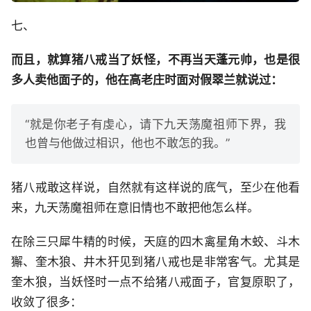
七、
而且，就算猪八戒当了妖怪，不再当天蓬元帅，也是很
多人卖他面子的，他在高老庄时面对假翠兰就说过：
“就是你老子有虔心，请下九天荡魔祖师下界，我
也曾与他做过相识，他也不敢怎的我。”
猪八戒敢这样说，自然就有这样说的底气，至少在他看
来，九天荡魔祖师在意旧情也不敢把他怎么样。
在除三只犀牛精的时候，天庭的四木禽星角木蛟、斗木
獬、奎木狼、井木犴见到猪八戒也是非常客气。尤其是
奎木狼，当妖怪时一点不给猪八戒面子，官复原职了，
收敛了很多：