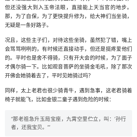
但还没强大到入玉帝法眼，直接能上天当官的地步。
那，为了自保，为了更快提升修为，给大神们当坐骑，
无疑是一条好路子。
况且，这些主子们，对待这些坐骑，虽然犯了错，嘴上
会骂骂咧咧的，有时候还直接动手，但还是挺疼爱他们
的。平时也是舍不得骑，只有开大会的时候，为了面子
才偶尔骑一下。比如观音菩萨的坐骑金毛吼，除了那次
开佛会她骑着去了，平时见她骑过吗？
同样，太上老君也很少骑青牛，遇到急事，这老君骑着
椅子就能飞，比如金银二童子遇到危险的时候：
“那老祖急升玉局宝座，九霄空里伫立，叫：‘孙行
者，还我宝贝。’”