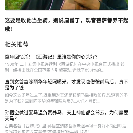
这要是收他当坐骑，别说唐僧了，观音菩萨都养不起
哦！
相关推荐
童年回忆杀！《西游记》里谁是你的心头好？
1988年,二十五集电视连续剧《西游记》在中央电视台正式播出,该
剧一经播出就在全国范围内引起轰动,造就了89.4%的...
直到女首富陈丽华年轻照曝光，才发现唐僧鞍前马后，真不
是为了钱
如今这么多年过去了,迟重瑞对其还是鞍前马后相敬如宾,难道真的不
是为了钱? 直到陈丽华的年轻照片曝光,人们才意识...
孙悟空做过弼马温负责养马，天上神仙都会驾云，为何需要
天马？
古典名著《西游记》里,孙悟空追随菩提老祖学得一身好本领出师后,
先是跑到东海龙宫拿走“定海神针”做兵器,取名“...