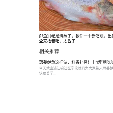
鲈鱼别老是清蒸了，教你一个新吃法，出
全家抢着吃，太香了
相关推荐
葱姜鲈鱼这样做，鲜香扑鼻！丨“闵”朝吃
今天就由浦江镇社区学校珑妈为大家带来葱姜鲈
快跟着学...