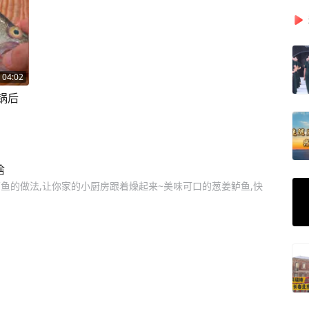
04:02
锅后
啥
鱼的做法,让你家的小厨房跟着燥起来~美味可口的葱姜鲈鱼,快