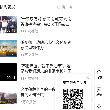
精彩视频
换一换
“一缕东方韵 感受南国美”海南
省旗袍协会年会2《开场鼓》
二团
03:16
11万
次播放
微视频｜追随总书记文化足迹
感受思想伟力
03:20
11万
次播放
“不贴年画，就不算过年”，这
是被我们遗忘的非遗木板年画
00:41
首页
11万
次播放
扫码下载今日头条
这里蕴藏长春的一段故事记录
着的人情冷暖
反馈
00:58
6万
次播放