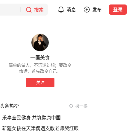
搜索
消息
发布
登录
一画美食
简单的做人，不沉迷幻想；要改变
命运，首先改变自己。
关注
头条热榜
换一换
乐享全民健身 共筑健康中国
新疆女孩在天津偶遇支教老师哭红眼