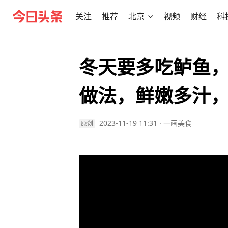
关注
推荐
北京
视频
财经
科
冬天要多吃鲈鱼
做法，鲜嫩多汁
2023-11-19 11:31
·
一画美食
原创