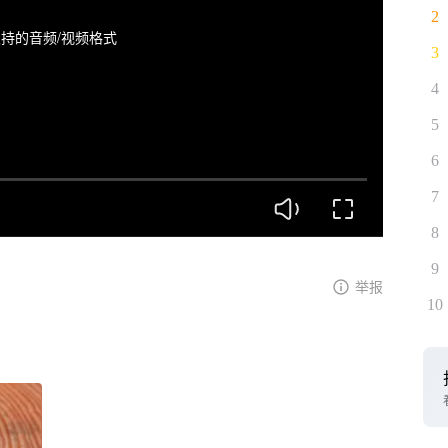
2
持的音频/视频格式
3
4
5
6
7
8
9
举报
10