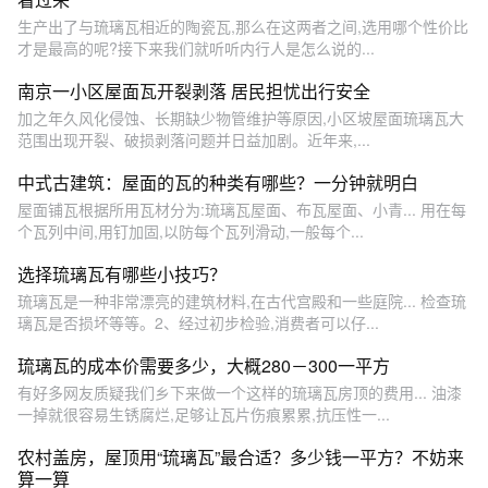
生产出了与琉璃瓦相近的陶瓷瓦,那么在这两者之间,选用哪个性价比
才是最高的呢?接下来我们就听听内行人是怎么说的...
南京一小区屋面瓦开裂剥落 居民担忧出行安全
加之年久风化侵蚀、长期缺少物管维护等原因,小区坡屋面琉璃瓦大
范围出现开裂、破损剥落问题并日益加剧。近年来,...
中式古建筑：屋面的瓦的种类有哪些？一分钟就明白
屋面铺瓦根据所用瓦材分为:琉璃瓦屋面、布瓦屋面、小青... 用在每
个瓦列中间,用钉加固,以防每个瓦列滑动,一般每个...
选择琉璃瓦有哪些小技巧？
琉璃瓦是一种非常漂亮的建筑材料,在古代宫殿和一些庭院... 检查琉
璃瓦是否损坏等等。2、经过初步检验,消费者可以仔...
琉璃瓦的成本价需要多少，大概280－300一平方
有好多网友质疑我们乡下来做一个这样的琉璃瓦房顶的费用... 油漆
一掉就很容易生锈腐烂,足够让瓦片伤痕累累,抗压性一...
农村盖房，屋顶用“琉璃瓦”最合适？多少钱一平方？不妨来
算一算