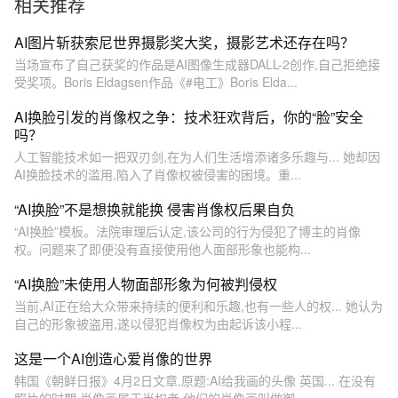
相关推荐
AI图片斩获索尼世界摄影奖大奖，摄影艺术还存在吗？
当场宣布了自己获奖的作品是AI图像生成器DALL-2创作,自己拒绝接
受奖项。Boris Eldagsen作品《#电工》Boris Elda...
AI换脸引发的肖像权之争：技术狂欢背后，你的“脸”安全
吗？
人工智能技术如一把双刃剑,在为人们生活增添诸多乐趣与... 她却因
AI换脸技术的滥用,陷入了肖像权被侵害的困境。重...
“AI换脸”不是想换就能换 侵害肖像权后果自负
“AI换脸”模板。法院审理后认定,该公司的行为侵犯了博主的肖像
权。问题来了即便没有直接使用他人面部形象也能构...
“AI换脸”未使用人物面部形象为何被判侵权
当前,AI正在给大众带来持续的便利和乐趣,也有一些人的权... 她认为
自己的形象被盗用,遂以侵犯肖像权为由起诉该小程...
这是一个AI创造心爱肖像的世界
韩国《朝鲜日报》4月2日文章,原题:AI给我画的头像 英国... 在没有