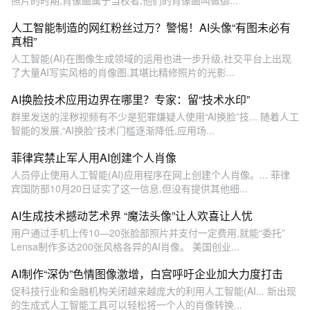
照片的时期,肖像画属于当权者,他们的肖像画叫做御...
人工智能制造的网红粉丝过万？警惕！AI头像“有图未必有
真相”
人工智能(AI)在图像生成领域的运用也进一步升级,社交平台上出现
了大量AI写实风格的肖像图,其堪比精修照片的光影...
AI换脸技术应用边界在哪里？专家：留“技术水印”
群里发送的淫秽视频有不少是犯罪嫌疑人使用“AI换脸”技... 随着人工
智能的发展,“AI换脸”技术门槛逐渐降低,应用场...
菲律宾禁止军人用AI创建个人肖像
人员停止使用人工智能(AI)应用程序在网上创建个人肖像。... 菲律
宾国防部10月20日证实了这一信息,但没有提供其他细...
AI生成技术撼动艺术界 “魔法头像”让人欢喜让人忧
用户通过手机上传10—20张脸部照片并支付一定费用,就能“委托”
Lensa制作多达200张风格各异的AI肖像。 美国创业...
AI制作“深伪”色情图像激增，白宫呼吁企业加大力度打击
促科技行业和金融机构关闭越来越庞大的利用人工智能(AI... 新出现
的生成式人工智能工具可以轻松将一个人的肖像转换...